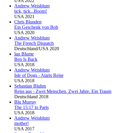
USA 2022
Andrew Weisblum
tick, tick...Boom!
USA 2021
Chris
Blu
nden
Ein Geschenk von Bob
USA 2020
Andrew Weisblum
The French Dispatch
Deutschland/USA 2020
Ian
Blu
me
Ben Is Back
USA 2018
Andrew Weisblum
Isle of Dogs - Ataris Reise
USA 2018
Sebastian
Blu
hm
Reiss aus - Zwei Menschen. Zwei Jahre. Ein Traum
Deutschland 2018
Blu
Murray
The 15:17 to Paris
USA 2018
Andrew Weisblum
mother!
USA 2017