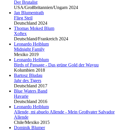
Der Brutalist
USA/Großbritannien/Ungarn 2024
Jan
Blu
mentrath
Flieg Steil
Deutschland 2024
Thomas Moked
Blu
m
Xoftex
Deutschland/Frankreich 2024
Leonardo Heiblum
Midnight Family
Mexiko 2019
Leonardo Heiblum
Birds of Passage - Das grüne Gold der Wayuu
Kolumbien 2018
Bartosz
Blu
dau
Jahr des Tigers
Deutschland 2017
Blu
e Waters Band
Havarie
Deutschland 2016
Leonardo Heiblum
Allende, mi abuelo Allende - Mein Großvater Salvador
Allende
Chile/Mexiko 2015
Dominik
Blu
mer