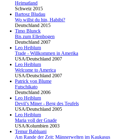
Heimatland
Schweiz 2015
Bartosz
Blu
dau
Wo willst du hin, Habibi?
Deutschland 2015
Timo
Blu
nck
Bis zum Ellenbogen
Deutschland 2007
Leo Heiblum
Trade - Willkommen in Amerika
USA/Deutschland 2007
Leo Heiblum
Welcome to America
USA/Deutschland 2007
Patrick von
Blu
me
Futschikato
Deutschland 2006
Leo Heiblum
Devil’s Miner - Berg des Teufels
USA/Deutschland 2005
Leo Heiblum
Maria voll der Gnade
USA/Kolumbien 2003
Temur Babluani
Am Rande der Zeit: Männerwelten im Kaukasus