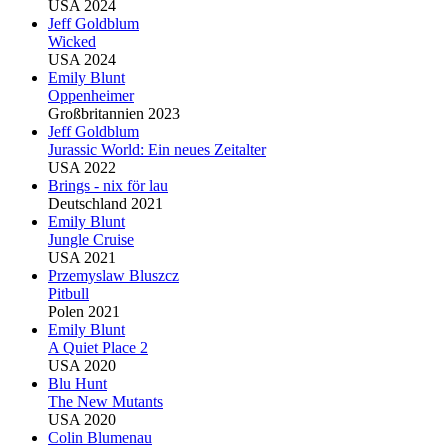
USA 2024
Jeff Goldblum
Wicked
USA 2024
Emily
Blu
nt
Oppenheimer
Großbritannien 2023
Jeff Goldblum
Jurassic World: Ein neues Zeitalter
USA 2022
Brings - nix för lau
Deutschland 2021
Emily
Blu
nt
Jungle Cruise
USA 2021
Przemyslaw
Blu
szcz
Pitbull
Polen 2021
Emily
Blu
nt
A Quiet Place 2
USA 2020
Blu
Hunt
The New Mutants
USA 2020
Colin
Blu
menau