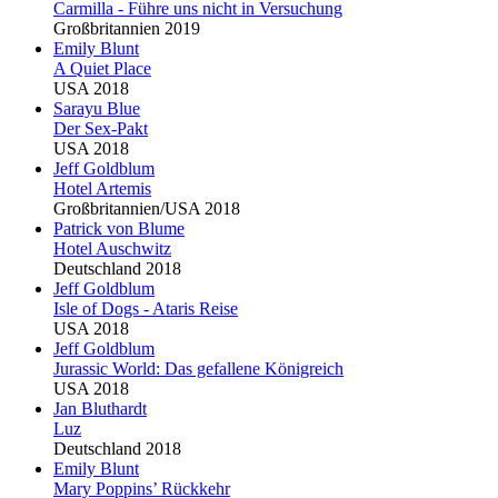
Carmilla - Führe uns nicht in Versuchung
Großbritannien 2019
Emily
Blu
nt
A Quiet Place
USA 2018
Sarayu
Blu
e
Der Sex-Pakt
USA 2018
Jeff Goldblum
Hotel Artemis
Großbritannien/USA 2018
Patrick von
Blu
me
Hotel Auschwitz
Deutschland 2018
Jeff Goldblum
Isle of Dogs - Ataris Reise
USA 2018
Jeff Goldblum
Jurassic World: Das gefallene Königreich
USA 2018
Jan
Blu
thardt
Luz
Deutschland 2018
Emily
Blu
nt
Mary Poppins’ Rückkehr