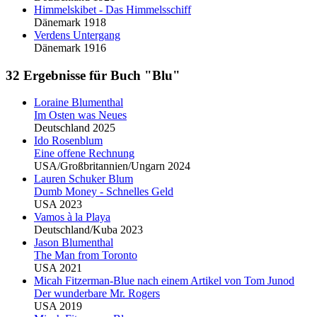
Himmelskibet - Das Himmelsschiff
Dänemark 1918
Verdens Untergang
Dänemark 1916
32 Ergebnisse für Buch "Blu"
Loraine
Blu
menthal
Im Osten was Neues
Deutschland 2025
Ido Rosenblum
Eine offene Rechnung
USA/Großbritannien/Ungarn 2024
Lauren Schuker
Blu
m
Dumb Money - Schnelles Geld
USA 2023
Vamos à la Playa
Deutschland/Kuba 2023
Jason
Blu
menthal
The Man from Toronto
USA 2021
Micah Fitzerman-
Blu
e nach einem Artikel von Tom Junod
Der wunderbare Mr. Rogers
USA 2019