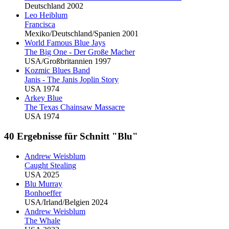
Deutschland 2002
Leo Heiblum
Francisca
Mexiko/Deutschland/Spanien 2001
World Famous
Blu
e Jays
The Big One - Der Große Macher
USA/Großbritannien 1997
Kozmic
Blu
es Band
Janis - The Janis Joplin Story
USA 1974
Arkey
Blu
e
The Texas Chainsaw Massacre
USA 1974
40 Ergebnisse für Schnitt "Blu"
Andrew Weisblum
Caught Stealing
USA 2025
Blu
Murray
Bonhoeffer
USA/Irland/Belgien 2024
Andrew Weisblum
The Whale