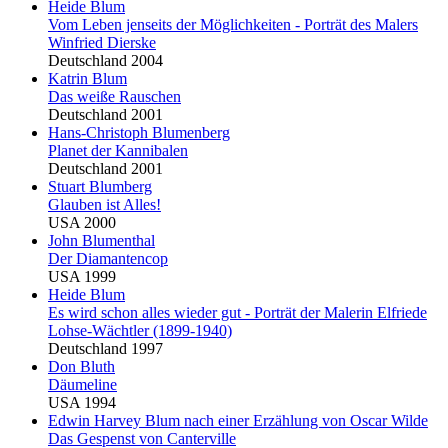
Heide
Blu
m
Vom Leben jenseits der Möglichkeiten - Porträt des Malers
Winfried Dierske
Deutschland 2004
Katrin
Blu
m
Das weiße Rauschen
Deutschland 2001
Hans-Christoph
Blu
menberg
Planet der Kannibalen
Deutschland 2001
Stuart
Blu
mberg
Glauben ist Alles!
USA 2000
John
Blu
menthal
Der Diamantencop
USA 1999
Heide
Blu
m
Es wird schon alles wieder gut - Porträt der Malerin Elfriede
Lohse-Wächtler (1899-1940)
Deutschland 1997
Don
Blu
th
Däumeline
USA 1994
Edwin Harvey
Blu
m nach einer Erzählung von Oscar Wilde
Das Gespenst von Canterville