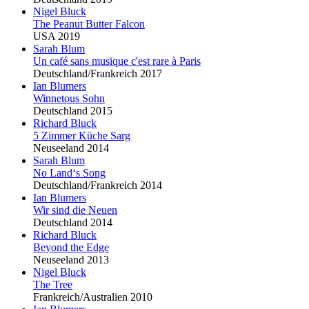
Nigel
Blu
ck
The Peanut Butter Falcon
USA 2019
Sarah
Blu
m
Un café sans musique c'est rare à Paris
Deutschland/Frankreich 2017
Ian
Blu
mers
Winnetous Sohn
Deutschland 2015
Richard
Blu
ck
5 Zimmer Küche Sarg
Neuseeland 2014
Sarah
Blu
m
No Land‘s Song
Deutschland/Frankreich 2014
Ian
Blu
mers
Wir sind die Neuen
Deutschland 2014
Richard
Blu
ck
Beyond the Edge
Neuseeland 2013
Nigel
Blu
ck
The Tree
Frankreich/Australien 2010