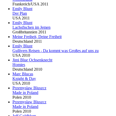
Frankreich/USA 2011
Emily
Blu
nt
Der Plan
USA 2011
Emily
Blu
nt
Lachsfischen im Jemen
Großbritannien 2011
Meine Freiheit, Deine Freiheit
Deutschland 2011
Emily
Blu
nt
Gullivers Reisen - Da kommt was Großes auf uns zu
USA 2010
Jimi
Blu
e Ochsenknecht
Homies
Deutschland 2010
Marc
Blu
cas
Knight & Day
USA 2010
Przemyslaw
Blu
szcz
Made in Poland
Polen 2010
Przemyslaw
Blu
szcz
Made in Poland
Polen 2010
Jeff Goldblum