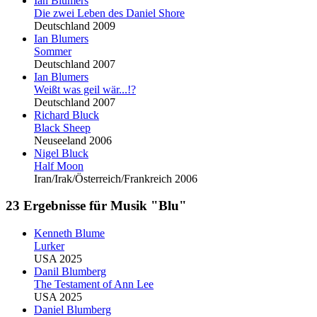
Ian
Blu
mers
Die zwei Leben des Daniel Shore
Deutschland 2009
Ian
Blu
mers
Sommer
Deutschland 2007
Ian
Blu
mers
Weißt was geil wär...!?
Deutschland 2007
Richard
Blu
ck
Black Sheep
Neuseeland 2006
Nigel
Blu
ck
Half Moon
Iran/Irak/Österreich/Frankreich 2006
23 Ergebnisse für Musik "Blu"
Kenneth
Blu
me
Lurker
USA 2025
Danil
Blu
mberg
The Testament of Ann Lee
USA 2025
Daniel
Blu
mberg