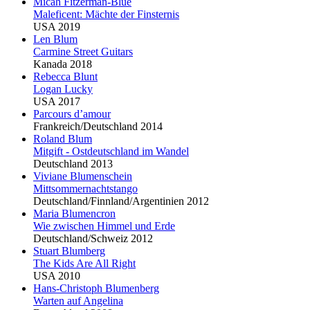
Micah Fitzerman-
Blu
e
Maleficent: Mächte der Finsternis
USA 2019
Len
Blu
m
Carmine Street Guitars
Kanada 2018
Rebecca
Blu
nt
Logan Lucky
USA 2017
Parcours d’amour
Frankreich/Deutschland 2014
Roland
Blu
m
Mitgift - Ostdeutschland im Wandel
Deutschland 2013
Viviane
Blu
menschein
Mittsommernachtstango
Deutschland/Finnland/Argentinien 2012
Maria
Blu
mencron
Wie zwischen Himmel und Erde
Deutschland/Schweiz 2012
Stuart
Blu
mberg
The Kids Are All Right
USA 2010
Hans-Christoph
Blu
menberg
Warten auf Angelina