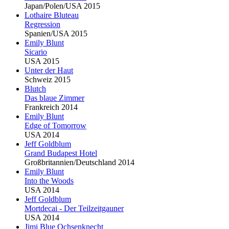
Japan/Polen/USA 2015
Lothaire
Blu
teau
Regression
Spanien/USA 2015
Emily
Blu
nt
Sicario
USA 2015
Unter der Haut
Schweiz 2015
Blu
tch
Das blaue Zimmer
Frankreich 2014
Emily
Blu
nt
Edge of Tomorrow
USA 2014
Jeff Goldblum
Grand Budapest Hotel
Großbritannien/Deutschland 2014
Emily
Blu
nt
Into the Woods
USA 2014
Jeff Goldblum
Mortdecai - Der Teilzeitgauner
USA 2014
Jimi
Blu
e Ochsenknecht