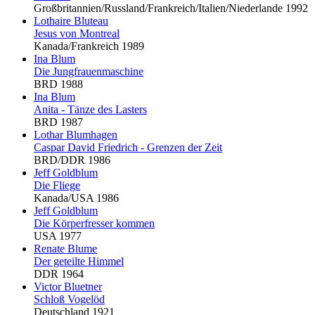
Großbritannien/Russland/Frankreich/Italien/Niederlande 1992
Lothaire
Blu
teau
Jesus von Montreal
Kanada/Frankreich 1989
Ina
Blu
m
Die Jungfrauenmaschine
BRD 1988
Ina
Blu
m
Anita - Tänze des Lasters
BRD 1987
Lothar
Blu
mhagen
Caspar David Friedrich - Grenzen der Zeit
BRD/DDR 1986
Jeff Goldblum
Die Fliege
Kanada/USA 1986
Jeff Goldblum
Die Körperfresser kommen
USA 1977
Renate
Blu
me
Der geteilte Himmel
DDR 1964
Victor
Blu
etner
Schloß Vogelöd
Deutschland 1921