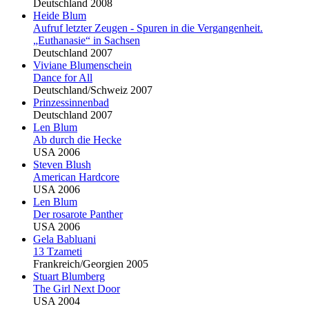
Deutschland 2008
Heide
Blu
m
Aufruf letzter Zeugen - Spuren in die Vergangenheit.
„Euthanasie“ in Sachsen
Deutschland 2007
Viviane
Blu
menschein
Dance for All
Deutschland/Schweiz 2007
Prinzessinnenbad
Deutschland 2007
Len
Blu
m
Ab durch die Hecke
USA 2006
Steven
Blu
sh
American Hardcore
USA 2006
Len
Blu
m
Der rosarote Panther
USA 2006
Gela Babluani
13 Tzameti
Frankreich/Georgien 2005
Stuart
Blu
mberg
The Girl Next Door
USA 2004