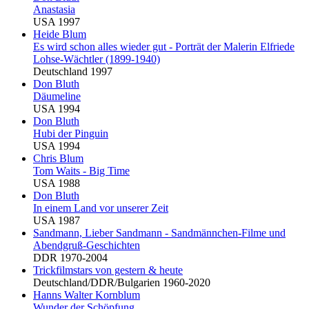
Anastasia
USA 1997
Heide
Blu
m
Es wird schon alles wieder gut - Porträt der Malerin Elfriede
Lohse-Wächtler (1899-1940)
Deutschland 1997
Don
Blu
th
Däumeline
USA 1994
Don
Blu
th
Hubi der Pinguin
USA 1994
Chris
Blu
m
Tom Waits - Big Time
USA 1988
Don
Blu
th
In einem Land vor unserer Zeit
USA 1987
Sandmann, Lieber Sandmann - Sandmännchen-Filme und
Abendgruß-Geschichten
DDR 1970-2004
Trickfilmstars von gestern & heute
Deutschland/DDR/Bulgarien 1960-2020
Hanns Walter Kornblum
Wunder der Schöpfung