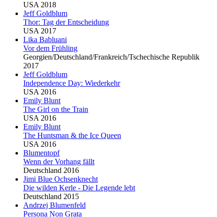
USA 2018
Jeff Goldblum
Thor: Tag der Entscheidung
USA 2017
Lika Babluani
Vor dem Frühling
Georgien/Deutschland/Frankreich/Tschechische Republik
2017
Jeff Goldblum
Independence Day: Wiederkehr
USA 2016
Emily
Blu
nt
The Girl on the Train
USA 2016
Emily
Blu
nt
The Huntsman & the Ice Queen
USA 2016
Blu
mentopf
Wenn der Vorhang fällt
Deutschland 2016
Jimi
Blu
e Ochsenknecht
Die wilden Kerle - Die Legende lebt
Deutschland 2015
Andrzej
Blu
menfeld
Persona Non Grata