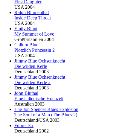
First Daughter
USA 2004
Ralph
Blu
menthal
Inside Deep Throat
USA 2004
Emily
Blu
nt
My Summer of Love
Großbritannien 2004
Callum
Blu
e
Plötzlich Prinzessin 2
USA 2004
Jimmy
Blu
e Ochsenknecht
Die wilden Kerle
Deutschland 2003
Jimmy
Blu
e Ochsenknecht
Die wilden Kerle 2
Deutschland 2003
John
Blu
thal
Eine italienische Hochzeit
Australien 2003
The Jon Spencer
Blu
es Explosion
The Soul of a Man (The Blues 2)
Deutschland/USA 2003
Führer Ex
Deutschland 2002