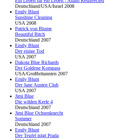
Ein Leben für ein Leben - Adam Resurrected
Deutschland/USA/Israel 2008
Emily
Blu
nt
Sunshine Cleaning
USA 2008
Patrick von
Blu
me
Beautiful Bitch
Deutschland 2007
Emily
Blu
nt
Der eisige Tod
USA 2007
Dakota
Blu
e Richards
Der Goldene Kompass
USA/Großbritannien 2007
Emily
Blu
nt
Der Jane Austen Club
USA 2007
Jimi
Blu
e
Die wilden Kerle 4
Deutschland 2007
Jimi
Blu
e Ochsenknecht
Sommer
Deutschland 2007
Emily
Blu
nt
Der Teufel trägt Prada