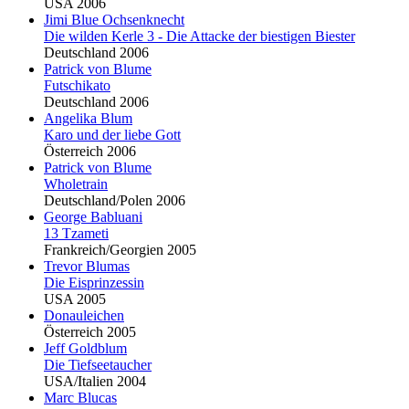
USA 2006
Jimi
Blu
e Ochsenknecht
Die wilden Kerle 3 - Die Attacke der biestigen Biester
Deutschland 2006
Patrick von
Blu
me
Futschikato
Deutschland 2006
Angelika
Blu
m
Karo und der liebe Gott
Österreich 2006
Patrick von
Blu
me
Wholetrain
Deutschland/Polen 2006
George Babluani
13 Tzameti
Frankreich/Georgien 2005
Trevor
Blu
mas
Die Eisprinzessin
USA 2005
Donauleichen
Österreich 2005
Jeff Goldblum
Die Tiefseetaucher
USA/Italien 2004
Marc
Blu
cas