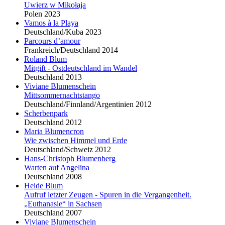
Uwierz w Mikołaja
Polen 2023
Vamos à la Playa
Deutschland/Kuba 2023
Parcours d’amour
Frankreich/Deutschland 2014
Roland
Blu
m
Mitgift - Ostdeutschland im Wandel
Deutschland 2013
Viviane
Blu
menschein
Mittsommernachtstango
Deutschland/Finnland/Argentinien 2012
Scherbenpark
Deutschland 2012
Maria
Blu
mencron
Wie zwischen Himmel und Erde
Deutschland/Schweiz 2012
Hans-Christoph
Blu
menberg
Warten auf Angelina
Deutschland 2008
Heide
Blu
m
Aufruf letzter Zeugen - Spuren in die Vergangenheit.
„Euthanasie“ in Sachsen
Deutschland 2007
Viviane
Blu
menschein