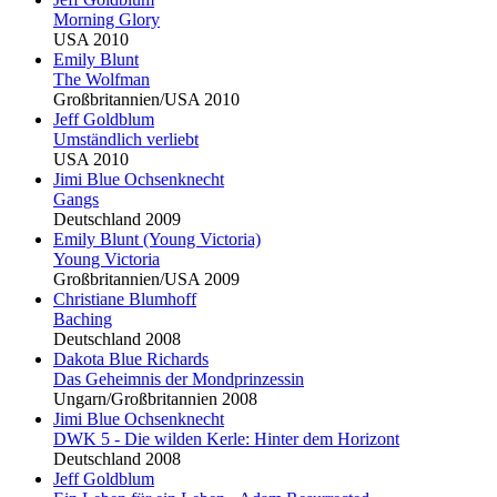
Morning Glory
USA 2010
Emily
Blu
nt
The Wolfman
Großbritannien/USA 2010
Jeff Goldblum
Umständlich verliebt
USA 2010
Jimi
Blu
e Ochsenknecht
Gangs
Deutschland 2009
Emily
Blu
nt (Young Victoria)
Young Victoria
Großbritannien/USA 2009
Christiane
Blu
mhoff
Baching
Deutschland 2008
Dakota
Blu
e Richards
Das Geheimnis der Mondprinzessin
Ungarn/Großbritannien 2008
Jimi
Blu
e Ochsenknecht
DWK 5 - Die wilden Kerle: Hinter dem Horizont
Deutschland 2008
Jeff Goldblum