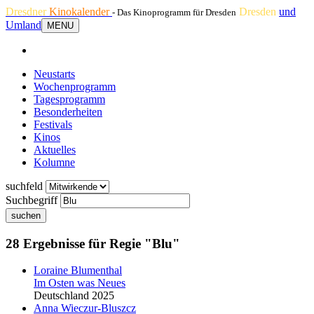
Dresdner
Kinokalender
Dresden
und
- Das Kinoprogramm für Dresden
Umland
MENU
Neustarts
Wochenprogramm
Tagesprogramm
Besonderheiten
Festivals
Kinos
Aktuelles
Kolumne
suchfeld
Suchbegriff
suchen
28 Ergebnisse für Regie "Blu"
Loraine
Blu
menthal
Im Osten was Neues
Deutschland 2025
Anna Wieczur-
Blu
szcz