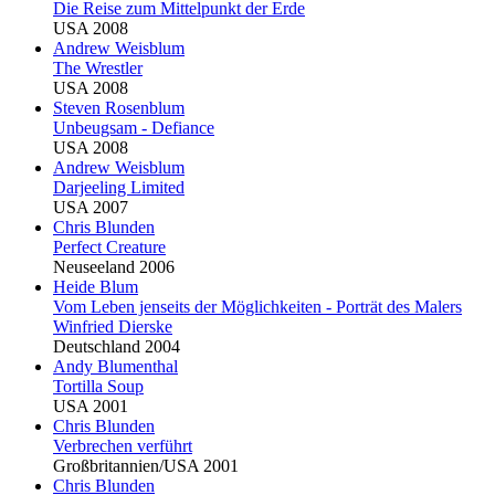
Die Reise zum Mittelpunkt der Erde
USA 2008
Andrew Weisblum
The Wrestler
USA 2008
Steven Rosenblum
Unbeugsam - Defiance
USA 2008
Andrew Weisblum
Darjeeling Limited
USA 2007
Chris
Blu
nden
Perfect Creature
Neuseeland 2006
Heide
Blu
m
Vom Leben jenseits der Möglichkeiten - Porträt des Malers
Winfried Dierske
Deutschland 2004
Andy
Blu
menthal
Tortilla Soup
USA 2001
Chris
Blu
nden
Verbrechen verführt
Großbritannien/USA 2001
Chris
Blu
nden