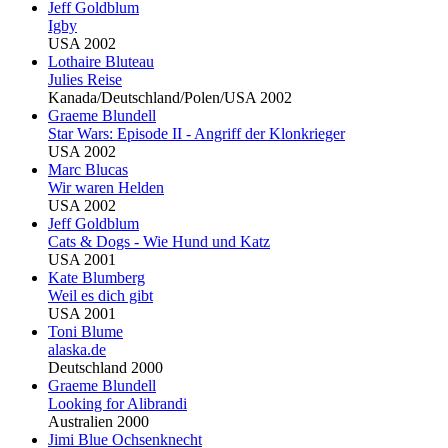
Jeff Goldblum
Igby
USA 2002
Lothaire
Blu
teau
Julies Reise
Kanada/Deutschland/Polen/USA 2002
Graeme
Blu
ndell
Star Wars: Episode II - Angriff der Klonkrieger
USA 2002
Marc
Blu
cas
Wir waren Helden
USA 2002
Jeff Goldblum
Cats & Dogs - Wie Hund und Katz
USA 2001
Kate
Blu
mberg
Weil es dich gibt
USA 2001
Toni
Blu
me
alaska.de
Deutschland 2000
Graeme
Blu
ndell
Looking for Alibrandi
Australien 2000
Jimi
Blu
e Ochsenknecht