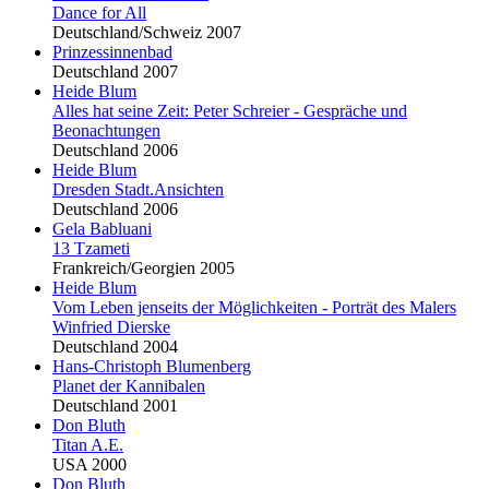
Dance for All
Deutschland/Schweiz 2007
Prinzessinnenbad
Deutschland 2007
Heide
Blu
m
Alles hat seine Zeit: Peter Schreier - Gespräche und
Beonachtungen
Deutschland 2006
Heide
Blu
m
Dresden Stadt.Ansichten
Deutschland 2006
Gela Babluani
13 Tzameti
Frankreich/Georgien 2005
Heide
Blu
m
Vom Leben jenseits der Möglichkeiten - Porträt des Malers
Winfried Dierske
Deutschland 2004
Hans-Christoph
Blu
menberg
Planet der Kannibalen
Deutschland 2001
Don
Blu
th
Titan A.E.
USA 2000
Don
Blu
th