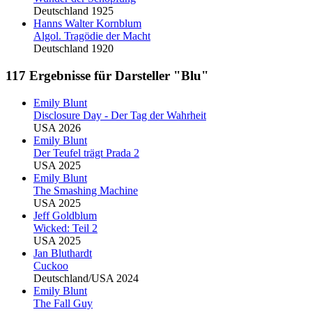
Deutschland 1925
Hanns Walter Kornblum
Algol. Tragödie der Macht
Deutschland 1920
117 Ergebnisse für Darsteller "Blu"
Emily
Blu
nt
Disclosure Day - Der Tag der Wahrheit
USA 2026
Emily
Blu
nt
Der Teufel trägt Prada 2
USA 2025
Emily
Blu
nt
The Smashing Machine
USA 2025
Jeff Goldblum
Wicked: Teil 2
USA 2025
Jan
Blu
thardt
Cuckoo
Deutschland/USA 2024
Emily
Blu
nt
The Fall Guy