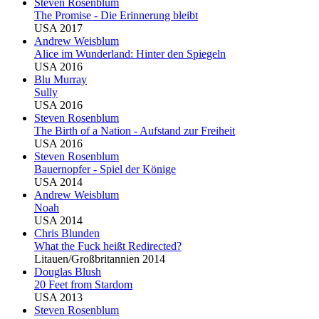
Steven Rosenblum
The Promise - Die Erinnerung bleibt
USA 2017
Andrew Weisblum
Alice im Wunderland: Hinter den Spiegeln
USA 2016
Blu
Murray
Sully
USA 2016
Steven Rosenblum
The Birth of a Nation - Aufstand zur Freiheit
USA 2016
Steven Rosenblum
Bauernopfer - Spiel der Könige
USA 2014
Andrew Weisblum
Noah
USA 2014
Chris
Blu
nden
What the Fuck heißt Redirected?
Litauen/Großbritannien 2014
Douglas
Blu
sh
20 Feet from Stardom
USA 2013
Steven Rosenblum