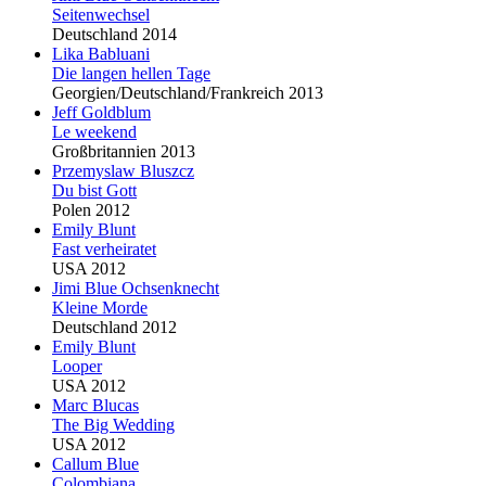
Seitenwechsel
Deutschland 2014
Lika Babluani
Die langen hellen Tage
Georgien/Deutschland/Frankreich 2013
Jeff Goldblum
Le weekend
Großbritannien 2013
Przemyslaw
Blu
szcz
Du bist Gott
Polen 2012
Emily
Blu
nt
Fast verheiratet
USA 2012
Jimi
Blu
e Ochsenknecht
Kleine Morde
Deutschland 2012
Emily
Blu
nt
Looper
USA 2012
Marc
Blu
cas
The Big Wedding
USA 2012
Callum
Blu
e
Colombiana