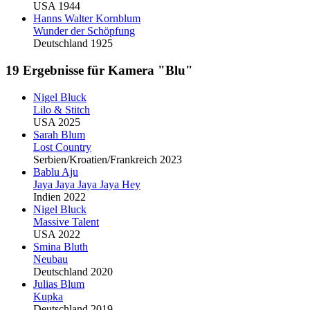
USA 1944
Hanns Walter Kornblum
Wunder der Schöpfung
Deutschland 1925
19 Ergebnisse für Kamera "Blu"
Nigel
Blu
ck
Lilo & Stitch
USA 2025
Sarah
Blu
m
Lost Country
Serbien/Kroatien/Frankreich 2023
Bablu Aju
Jaya Jaya Jaya Jaya Hey
Indien 2022
Nigel
Blu
ck
Massive Talent
USA 2022
Smina
Blu
th
Neubau
Deutschland 2020
Julias
Blu
m
Kupka
Deutschland 2019