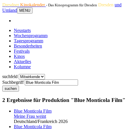
Dresdner
Kinokalender
Dresden
und
- Das Kinoprogramm für Dresden
Umland
MENU
Neustarts
Wochenprogramm
Tagesprogramm
Besonderheiten
Festivals
Kinos
Aktuelles
Kolumne
suchfeld
Suchbegriff
suchen
2 Ergebnisse für Produktion "Blue Monticola Film"
Blue Monticola Film
Meine Frau weint
Deutschland/Frankreich 2026
Blue Monticola Film