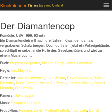
Kinokalender
Dresden
und Umland
ME
Der Diamantencop
Komödie, USA 1999, 93 min
Ein Diamantendieb will nach drei Jahren Knast den damals
vergrabenen Schatz bergen. Doch dort steht jetzt ein Polizeigebäude;
so schlüpft er selbst in die Rolle des Gesetzeshüters und wird zu
einem Mustercop …
Buch:
Stephen Carpenter
,
Michael Berry
,
John Blumenthal
Regie:
Les Mayfield
Darsteller:
Martin Lawrence
,
Luke Wilson
,
Dave Chappelle
,
William
Forsythe
,
Peter Greene
,
Nicole Ari Parker
,
Graham Beckel
,
Robert
Miranda
,
Olek Krupa
Kamera:
David Eggby
Musik:
Edward Shearmur
Produktion:
Peaches Davis
,
Michael Fottrell
,
Toby Jaffe
,
Daniel