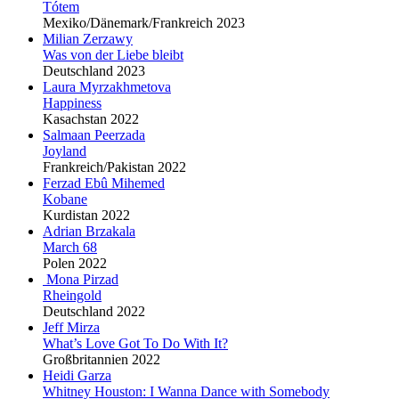
Tótem
Mexiko/Dänemark/Frankreich 2023
Milian Zerzawy
Was von der Liebe bleibt
Deutschland 2023
Laura Myrzakhmetova
Happiness
Kasachstan 2022
Salmaan Peerzada
Joyland
Frankreich/Pakistan 2022
Ferzad Ebû Mihemed
Kobane
Kurdistan 2022
Adrian Brzakala
March 68
Polen 2022
Mona Pirzad
Rheingold
Deutschland 2022
Jeff Mirza
What’s Love Got To Do With It?
Großbritannien 2022
Heidi Garza
Whitney Houston: I Wanna Dance with Somebody