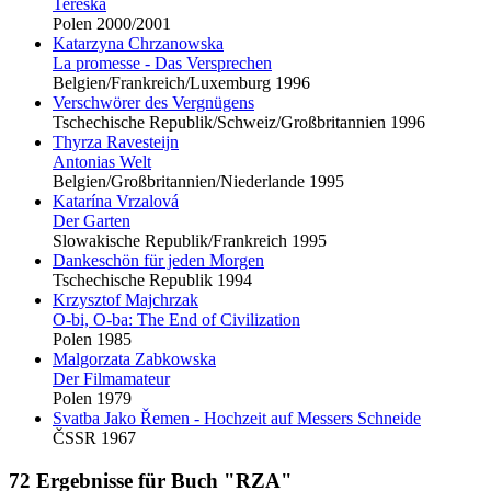
Tereska
Polen 2000/2001
Katarzyna Chrzanowska
La promesse - Das Versprechen
Belgien/Frankreich/Luxemburg 1996
Verschwörer des Vergnügens
Tschechische Republik/Schweiz/Großbritannien 1996
Thyrza Ravesteijn
Antonias Welt
Belgien/Großbritannien/Niederlande 1995
Katarína Vrzalová
Der Garten
Slowakische Republik/Frankreich 1995
Dankeschön für jeden Morgen
Tschechische Republik 1994
Krzysztof Majchrzak
O-bi, O-ba: The End of Civilization
Polen 1985
Malgorzata Zabkowska
Der Filmamateur
Polen 1979
Svatba Jako Řemen - Hochzeit auf Messers Schneide
ČSSR 1967
72 Ergebnisse für Buch "RZA"