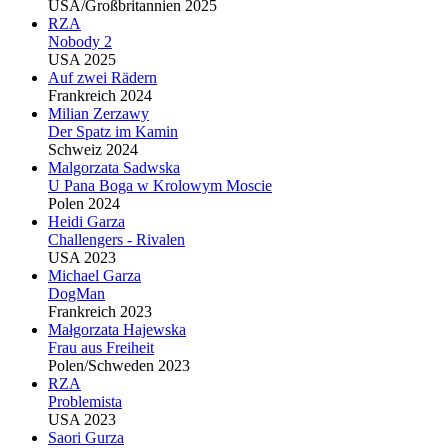
USA/Großbritannien 2025
RZA
Nobody 2
USA 2025
Auf zwei Rädern
Frankreich 2024
Milian Zerzawy
Der Spatz im Kamin
Schweiz 2024
Malgorzata Sadwska
U Pana Boga w Krolowym Moscie
Polen 2024
Heidi Garza
Challengers - Rivalen
USA 2023
Michael Garza
DogMan
Frankreich 2023
Małgorzata Hajewska
Frau aus Freiheit
Polen/Schweden 2023
RZA
Problemista
USA 2023
Saori Gurza