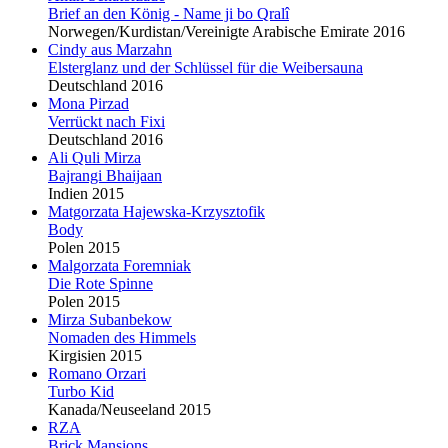
Brief an den König - Name ji bo Qralî
Norwegen/Kurdistan/Vereinigte Arabische Emirate 2016
Cindy aus Marzahn
Elsterglanz und der Schlüssel für die Weibersauna
Deutschland 2016
Mona Pirzad
Verrückt nach Fixi
Deutschland 2016
Ali Quli Mirza
Bajrangi Bhaijaan
Indien 2015
Matgorzata Hajewska-Krzysztofik
Body
Polen 2015
Malgorzata Foremniak
Die Rote Spinne
Polen 2015
Mirza Subanbekow
Nomaden des Himmels
Kirgisien 2015
Romano Orzari
Turbo Kid
Kanada/Neuseeland 2015
RZA
Brick Mansions