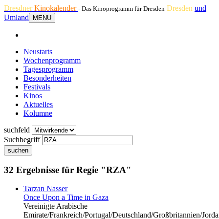
Dresdner
Kinokalender
Dresden
und
- Das Kinoprogramm für Dresden
Umland
MENU
Neustarts
Wochenprogramm
Tagesprogramm
Besonderheiten
Festivals
Kinos
Aktuelles
Kolumne
suchfeld
Suchbegriff
suchen
32 Ergebnisse für Regie "RZA"
Tarzan Nasser
Once Upon a Time in Gaza
Vereinigte Arabische
Emirate/Frankreich/Portugal/Deutschland/Großbritannien/Jorda