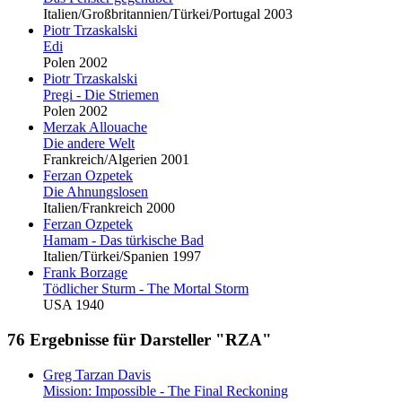
Italien/Großbritannien/Türkei/Portugal 2003
Piotr Trzaskalski
Edi
Polen 2002
Piotr Trzaskalski
Pregi - Die Striemen
Polen 2002
Merzak Allouache
Die andere Welt
Frankreich/Algerien 2001
Ferzan Ozpetek
Die Ahnungslosen
Italien/Frankreich 2000
Ferzan Ozpetek
Hamam - Das türkische Bad
Italien/Türkei/Spanien 1997
Frank Borzage
Tödlicher Sturm - The Mortal Storm
USA 1940
76 Ergebnisse für Darsteller "RZA"
Greg Tarzan Davis
Mission: Impossible - The Final Reckoning