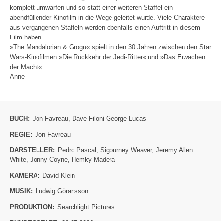
komplett umwarfen und so statt einer weiteren Staffel ein
abendfüllender Kinofilm in die Wege geleitet wurde. Viele Charaktere
aus vergangenen Staffeln werden ebenfalls einen Auftritt in diesem
Film haben.
»The Mandalorian & Grogu« spielt in den 30 Jahren zwischen den Star
Wars-Kinofilmen »Die Rückkehr der Jedi-Ritter« und »Das Erwachen
der Macht«.
Anne
BUCH:
Jon Favreau
,
Dave Filoni George Lucas
REGIE:
Jon Favreau
DARSTELLER:
Pedro Pascal
,
Sigourney Weaver
,
Jeremy Allen
White
,
Jonny Coyne
,
Hemky Madera
KAMERA:
David Klein
MUSIK:
Ludwig Göransson
PRODUKTION:
Searchlight Pictures