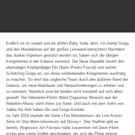
Endlich ist es soweit und wir dürfen Baby Yoda- ähm, ich meine Grogu
und den Mandalorian auf der großen Leinwand betrachten! Nachdem
das dunkle Imperium gestürzt worden ist, haben sich die übrigen
Kriegsherren in der Galaxis verstreut. Die Neue Republik heuert den
ehemaligen Kopfgeldjäger Din Djarin (Pedro Pascal) und seinen
Schützling Grogu an, um diese verbleibenden Kriegsherren ausfindig
zu machen. So reist das ungleiche Team durch den äußeren Rand der
Galaxie, um neue Abenteuer und Herausforderungen zu erleben und
zu meistern. Natürlich sind die beiden nicht komplett auf sich allein
gestellt: Die Veteranen-Pilotin Ward (Sigourney Weaver) aus der
Rebellen-Allianz steht ihnen zur Seite. Und auch mit dem Sohn von
Jabba the Hutt haben Din und Grogu Kontakt
Im Jahr 2019 startete die Serie »The Mandalorian« als Live-Action-
Serie im Star Wars-Universum auf Disney+. Drei Staffeln gibt es
bereits. Regisseur Jon Favreau hatte zusammen mit Dave Filoni
schon eine vierte Staffel geschrieben, als sich die Pläne einmal