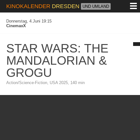
M
KINOKALENDER
DRESDEN
UND UMLAND
Donnerstag, 4.Juni 19:15
CinemaxX
STAR WARS: THE
MANDALORIAN &
GROGU
Action/Science-Fiction, USA 2025, 140 min