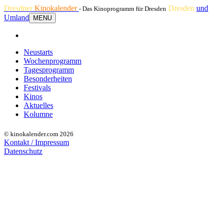
Dresdner
Kinokalender
Dresden
und
- Das Kinoprogramm für Dresden
Umland
MENU
Neustarts
Wochenprogramm
Tagesprogramm
Besonderheiten
Festivals
Kinos
Aktuelles
Kolumne
© kinokalender.com 2026
Kontakt / Impressum
Datenschutz