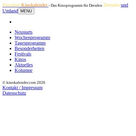
Dresdner
Kinokalender
Dresden
und
- Das Kinoprogramm für Dresden
Umland
MENU
Neustarts
Wochenprogramm
Tagesprogramm
Besonderheiten
Festivals
Kinos
Aktuelles
Kolumne
© kinokalender.com 2026
Kontakt / Impressum
Datenschutz