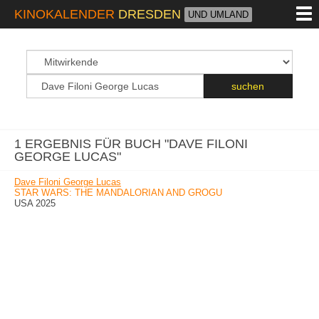
M
KINOKALENDER
DRESDEN
UND UMLAND
suchfeld
Suchbegriff
suchen
1 ERGEBNIS FÜR BUCH "DAVE FILONI
GEORGE LUCAS"
Dave Filoni George Lucas
STAR WARS: THE MANDALORIAN AND GROGU
USA 2025