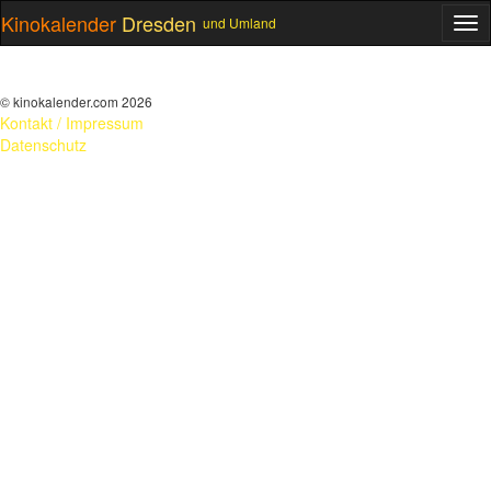
Kinokalender
Dresden
und Umland
ME
© kinokalender.com 2026
Kontakt / Impressum
Datenschutz