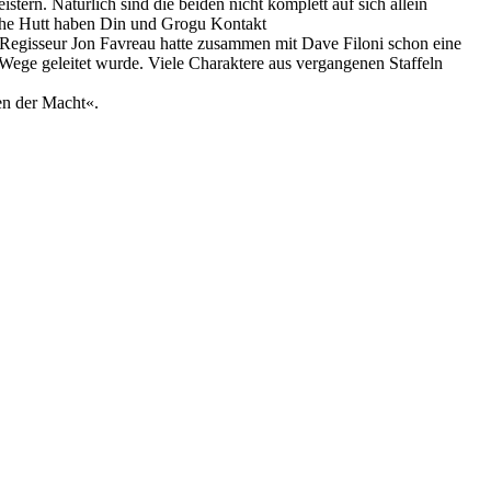
rn. Natürlich sind die beiden nicht komplett auf sich allein
a the Hutt haben Din und Grogu Kontakt
. Regisseur Jon Favreau hatte zusammen mit Dave Filoni schon eine
ie Wege geleitet wurde. Viele Charaktere aus vergangenen Staffeln
en der Macht«.