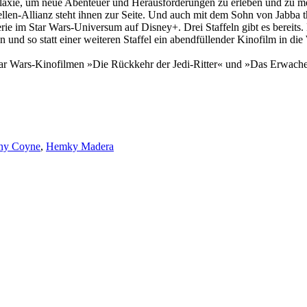
xie, um neue Abenteuer und Herausforderungen zu erleben und zu meiste
bellen-Allianz steht ihnen zur Seite. Und auch mit dem Sohn von Jabb
erie im Star Wars-Universum auf Disney+. Drei Staffeln gibt es bereits
en und so statt einer weiteren Staffel ein abendfüllender Kinofilm in d
tar Wars-Kinofilmen »Die Rückkehr der Jedi-Ritter« und »Das Erwach
ny Coyne
,
Hemky Madera