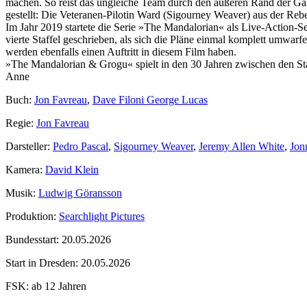
machen. So reist das ungleiche Team durch den äußeren Rand der Gala
gestellt: Die Veteranen-Pilotin Ward (Sigourney Weaver) aus der Re
Im Jahr 2019 startete die Serie »The Mandalorian« als Live-Action-S
vierte Staffel geschrieben, als sich die Pläne einmal komplett umwarf
werden ebenfalls einen Auftritt in diesem Film haben.
»The Mandalorian & Grogu« spielt in den 30 Jahren zwischen den S
Anne
Buch:
Jon Favreau
,
Dave Filoni George Lucas
Regie:
Jon Favreau
Darsteller:
Pedro Pascal
,
Sigourney Weaver
,
Jeremy Allen White
,
Jon
Kamera:
David Klein
Musik:
Ludwig Göransson
Produktion:
Searchlight Pictures
Bundesstart:
20.05.2026
Start in Dresden:
20.05.2026
FSK:
ab 12 Jahren