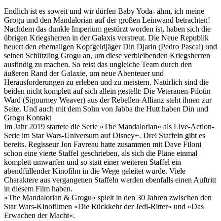
Endlich ist es soweit und wir dürfen Baby Yoda- ähm, ich meine
Grogu und den Mandalorian auf der großen Leinwand betrachten!
Nachdem das dunkle Imperium gestürzt worden ist, haben sich die
übrigen Kriegsherren in der Galaxis verstreut. Die Neue Republik
heuert den ehemaligen Kopfgeldjäger Din Djarin (Pedro Pascal) und
seinen Schützling Grogu an, um diese verbleibenden Kriegsherren
ausfindig zu machen. So reist das ungleiche Team durch den
äußeren Rand der Galaxie, um neue Abenteuer und
Herausforderungen zu erleben und zu meistern. Natürlich sind die
beiden nicht komplett auf sich allein gestellt: Die Veteranen-Pilotin
Ward (Sigourney Weaver) aus der Rebellen-Allianz steht ihnen zur
Seite. Und auch mit dem Sohn von Jabba the Hutt haben Din und
Grogu Kontakt
Im Jahr 2019 startete die Serie »The Mandalorian« als Live-Action-
Serie im Star Wars-Universum auf Disney+. Drei Staffeln gibt es
bereits. Regisseur Jon Favreau hatte zusammen mit Dave Filoni
schon eine vierte Staffel geschrieben, als sich die Pläne einmal
komplett umwarfen und so statt einer weiteren Staffel ein
abendfüllender Kinofilm in die Wege geleitet wurde. Viele
Charaktere aus vergangenen Staffeln werden ebenfalls einen Auftritt
in diesem Film haben.
»The Mandalorian & Grogu« spielt in den 30 Jahren zwischen den
Star Wars-Kinofilmen »Die Rückkehr der Jedi-Ritter« und »Das
Erwachen der Macht«.