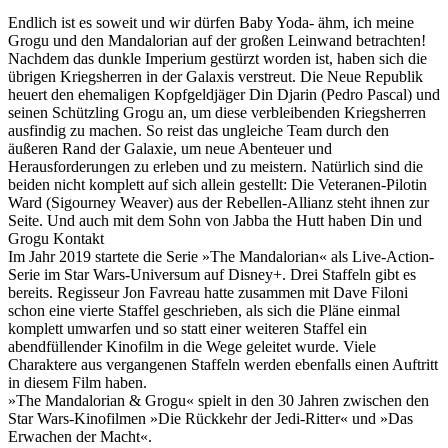
Endlich ist es soweit und wir dürfen Baby Yoda- ähm, ich meine
Grogu und den Mandalorian auf der großen Leinwand betrachten!
Nachdem das dunkle Imperium gestürzt worden ist, haben sich die
übrigen Kriegsherren in der Galaxis verstreut. Die Neue Republik
heuert den ehemaligen Kopfgeldjäger Din Djarin (Pedro Pascal) und
seinen Schützling Grogu an, um diese verbleibenden Kriegsherren
ausfindig zu machen. So reist das ungleiche Team durch den
äußeren Rand der Galaxie, um neue Abenteuer und
Herausforderungen zu erleben und zu meistern. Natürlich sind die
beiden nicht komplett auf sich allein gestellt: Die Veteranen-Pilotin
Ward (Sigourney Weaver) aus der Rebellen-Allianz steht ihnen zur
Seite. Und auch mit dem Sohn von Jabba the Hutt haben Din und
Grogu Kontakt
Im Jahr 2019 startete die Serie »The Mandalorian« als Live-Action-
Serie im Star Wars-Universum auf Disney+. Drei Staffeln gibt es
bereits. Regisseur Jon Favreau hatte zusammen mit Dave Filoni
schon eine vierte Staffel geschrieben, als sich die Pläne einmal
komplett umwarfen und so statt einer weiteren Staffel ein
abendfüllender Kinofilm in die Wege geleitet wurde. Viele
Charaktere aus vergangenen Staffeln werden ebenfalls einen Auftritt
in diesem Film haben.
»The Mandalorian & Grogu« spielt in den 30 Jahren zwischen den
Star Wars-Kinofilmen »Die Rückkehr der Jedi-Ritter« und »Das
Erwachen der Macht«.