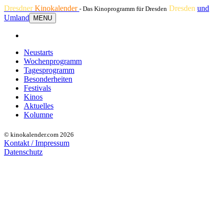
Dresdner
Kinokalender
Dresden
und
- Das Kinoprogramm für Dresden
Umland
MENU
Neustarts
Wochenprogramm
Tagesprogramm
Besonderheiten
Festivals
Kinos
Aktuelles
Kolumne
© kinokalender.com 2026
Kontakt / Impressum
Datenschutz