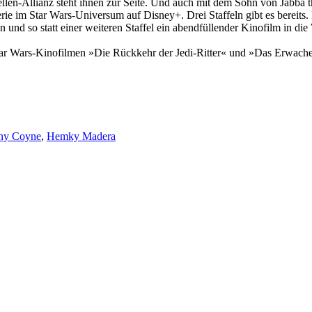
bellen-Allianz steht ihnen zur Seite. Und auch mit dem Sohn von Jabb
erie im Star Wars-Universum auf Disney+. Drei Staffeln gibt es bereits
en und so statt einer weiteren Staffel ein abendfüllender Kinofilm in d
tar Wars-Kinofilmen »Die Rückkehr der Jedi-Ritter« und »Das Erwach
ny Coyne
,
Hemky Madera