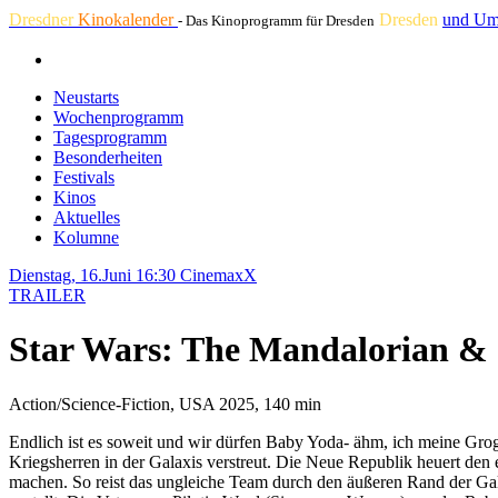
Dresdner
Kinokalender
Dresden
und Um
- Das Kinoprogramm für Dresden
Neustarts
Wochenprogramm
Tagesprogramm
Besonderheiten
Festivals
Kinos
Aktuelles
Kolumne
Dienstag, 16.Juni 16:30
CinemaxX
TRAILER
Star Wars: The Mandalorian &
Action/Science-Fiction, USA 2025, 140 min
Endlich ist es soweit und wir dürfen Baby Yoda- ähm, ich meine Gro
Kriegsherren in der Galaxis verstreut. Die Neue Republik heuert den
machen. So reist das ungleiche Team durch den äußeren Rand der Gala