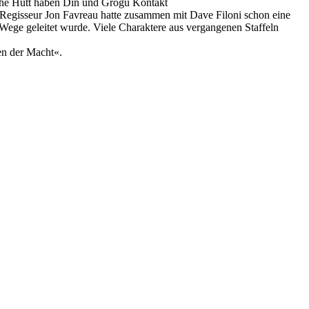
a the Hutt haben Din und Grogu Kontakt
. Regisseur Jon Favreau hatte zusammen mit Dave Filoni schon eine
ie Wege geleitet wurde. Viele Charaktere aus vergangenen Staffeln
en der Macht«.