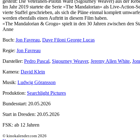
gestellt: Die Veteranen-Pilotin Ward (Sigourney Weaver) aus der Re
Im Jahr 2019 startete die Serie »The Mandalorian« als Live-Action-S
vierte Staffel geschrieben, als sich die Pläne einmal komplett umwarf
werden ebenfalls einen Auftritt in diesem Film haben.
»The Mandalorian & Grogu« spielt in den 30 Jahren zwischen den S
Anne
Buch:
Jon Favreau
,
Dave Filoni George Lucas
Regie:
Jon Favreau
Darsteller:
Pedro Pascal
,
Sigourney Weaver
,
Jeremy Allen White
,
Jon
Kamera:
David Klein
Musik:
Ludwig Göransson
Produktion:
Searchlight Pictures
Bundesstart:
20.05.2026
Start in Dresden:
20.05.2026
FSK:
ab 12 Jahren
© kinokalender.com 2026