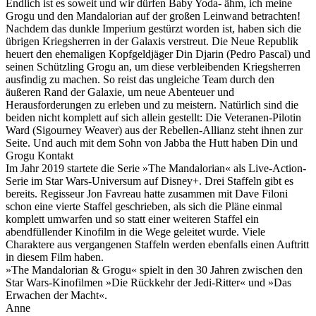
Endlich ist es soweit und wir dürfen Baby Yoda- ähm, ich meine
Grogu und den Mandalorian auf der großen Leinwand betrachten!
Nachdem das dunkle Imperium gestürzt worden ist, haben sich die
übrigen Kriegsherren in der Galaxis verstreut. Die Neue Republik
heuert den ehemaligen Kopfgeldjäger Din Djarin (Pedro Pascal) und
seinen Schützling Grogu an, um diese verbleibenden Kriegsherren
ausfindig zu machen. So reist das ungleiche Team durch den
äußeren Rand der Galaxie, um neue Abenteuer und
Herausforderungen zu erleben und zu meistern. Natürlich sind die
beiden nicht komplett auf sich allein gestellt: Die Veteranen-Pilotin
Ward (Sigourney Weaver) aus der Rebellen-Allianz steht ihnen zur
Seite. Und auch mit dem Sohn von Jabba the Hutt haben Din und
Grogu Kontakt
Im Jahr 2019 startete die Serie »The Mandalorian« als Live-Action-
Serie im Star Wars-Universum auf Disney+. Drei Staffeln gibt es
bereits. Regisseur Jon Favreau hatte zusammen mit Dave Filoni
schon eine vierte Staffel geschrieben, als sich die Pläne einmal
komplett umwarfen und so statt einer weiteren Staffel ein
abendfüllender Kinofilm in die Wege geleitet wurde. Viele
Charaktere aus vergangenen Staffeln werden ebenfalls einen Auftritt
in diesem Film haben.
»The Mandalorian & Grogu« spielt in den 30 Jahren zwischen den
Star Wars-Kinofilmen »Die Rückkehr der Jedi-Ritter« und »Das
Erwachen der Macht«.
Anne