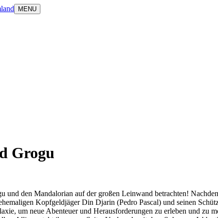
land
MENU
nd Grogu
gu und den Mandalorian auf der großen Leinwand betrachten! Nachdem 
 ehemaligen Kopfgeldjäger Din Djarin (Pedro Pascal) und seinen Schüt
xie, um neue Abenteuer und Herausforderungen zu erleben und zu meiste