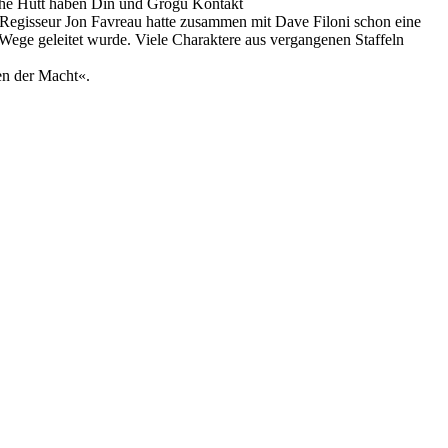
a the Hutt haben Din und Grogu Kontakt
. Regisseur Jon Favreau hatte zusammen mit Dave Filoni schon eine
ie Wege geleitet wurde. Viele Charaktere aus vergangenen Staffeln
en der Macht«.