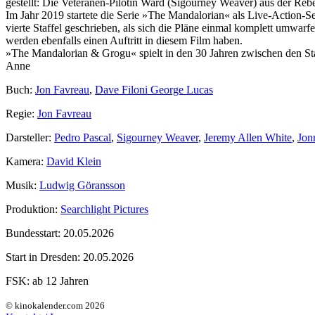
gestellt: Die Veteranen-Pilotin Ward (Sigourney Weaver) aus der Re
Im Jahr 2019 startete die Serie »The Mandalorian« als Live-Action-S
vierte Staffel geschrieben, als sich die Pläne einmal komplett umwarf
werden ebenfalls einen Auftritt in diesem Film haben.
»The Mandalorian & Grogu« spielt in den 30 Jahren zwischen den S
Anne
Buch:
Jon Favreau
,
Dave Filoni George Lucas
Regie:
Jon Favreau
Darsteller:
Pedro Pascal
,
Sigourney Weaver
,
Jeremy Allen White
,
Jon
Kamera:
David Klein
Musik:
Ludwig Göransson
Produktion:
Searchlight Pictures
Bundesstart:
20.05.2026
Start in Dresden:
20.05.2026
FSK:
ab 12 Jahren
© kinokalender.com 2026