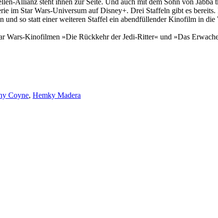
bellen-Allianz steht ihnen zur Seite. Und auch mit dem Sohn von Jabb
erie im Star Wars-Universum auf Disney+. Drei Staffeln gibt es bereits
en und so statt einer weiteren Staffel ein abendfüllender Kinofilm in d
tar Wars-Kinofilmen »Die Rückkehr der Jedi-Ritter« und »Das Erwach
ny Coyne
,
Hemky Madera