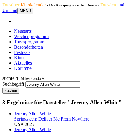
Dresdner
Kinokalender
Dresden
und
- Das Kinoprogramm für Dresden
Umland
MENU
Neustarts
Wochenprogramm
Tagesprogramm
Besonderheiten
Festivals
Kinos
Aktuelles
Kolumne
suchfeld
Suchbegriff
suchen
3 Ergebnisse für Darsteller "Jeremy Allen White"
Jeremy Allen White
Springsteen: Deliver Me From Nowhere
USA 2025
Jeremy Allen White