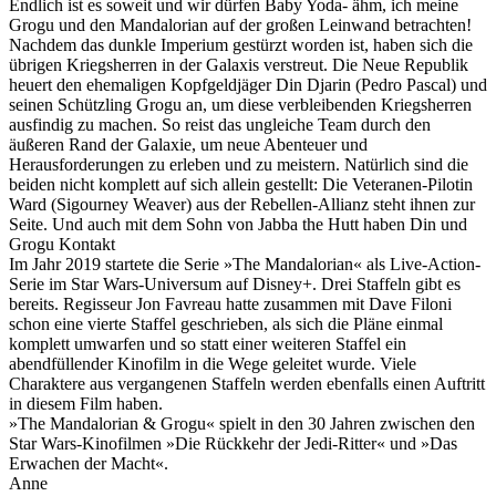
Endlich ist es soweit und wir dürfen Baby Yoda- ähm, ich meine
Grogu und den Mandalorian auf der großen Leinwand betrachten!
Nachdem das dunkle Imperium gestürzt worden ist, haben sich die
übrigen Kriegsherren in der Galaxis verstreut. Die Neue Republik
heuert den ehemaligen Kopfgeldjäger Din Djarin (Pedro Pascal) und
seinen Schützling Grogu an, um diese verbleibenden Kriegsherren
ausfindig zu machen. So reist das ungleiche Team durch den
äußeren Rand der Galaxie, um neue Abenteuer und
Herausforderungen zu erleben und zu meistern. Natürlich sind die
beiden nicht komplett auf sich allein gestellt: Die Veteranen-Pilotin
Ward (Sigourney Weaver) aus der Rebellen-Allianz steht ihnen zur
Seite. Und auch mit dem Sohn von Jabba the Hutt haben Din und
Grogu Kontakt
Im Jahr 2019 startete die Serie »The Mandalorian« als Live-Action-
Serie im Star Wars-Universum auf Disney+. Drei Staffeln gibt es
bereits. Regisseur Jon Favreau hatte zusammen mit Dave Filoni
schon eine vierte Staffel geschrieben, als sich die Pläne einmal
komplett umwarfen und so statt einer weiteren Staffel ein
abendfüllender Kinofilm in die Wege geleitet wurde. Viele
Charaktere aus vergangenen Staffeln werden ebenfalls einen Auftritt
in diesem Film haben.
»The Mandalorian & Grogu« spielt in den 30 Jahren zwischen den
Star Wars-Kinofilmen »Die Rückkehr der Jedi-Ritter« und »Das
Erwachen der Macht«.
Anne