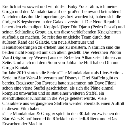
Endlich ist es soweit und wir dürfen Baby Yoda- ähm, ich meine
Grogu und den Mandalorian auf der großen Leinwand betrachten!
Nachdem das dunkle Imperium gestürzt worden ist, haben sich die
übrigen Kriegsherren in der Galaxis verstreut. Die Neue Republik
heuert den ehemaligen Kopfgeldjäger Din Djarin (Pedro Pascal) und
seinen Schützling Grogu an, um diese verbleibenden Kriegsherren
ausfindig zu machen. So reist das ungleiche Team durch den
äußeren Rand der Galaxie, um neue Abenteuer und
Herausforderungen zu erleben und zu meistern. Natürlich sind die
beiden nicht komplett auf sich allein gestellt: Die Veteranen-Pilotin
Ward (Sigourney Weaver) aus der Rebellen-Allianz steht ihnen zur
Seite. Und auch mit dem Sohn von Jabba the Hutt haben Din und
Grogu Kontakt
Im Jahr 2019 startete die Serie »The Mandalorian« als Live-Action-
Serie im Star Wars-Universum auf Disney+. Drei Staffeln gibt es
bereits. Regisseur Jon Favreau hatte zusammen mit Dave Filoni
schon eine vierte Staffel geschrieben, als sich die Pläne einmal
komplett umwarfen und so statt einer weiteren Staffel ein
abendfüllender Kinofilm in die Wege geleitet wurde. Viele
Charaktere aus vergangenen Staffeln werden ebenfalls einen Auftritt
in diesem Film haben.
»The Mandalorian & Grogu« spielt in den 30 Jahren zwischen den
Star Wars-Kinofilmen »Die Rückkehr der Jedi-Ritter« und »Das
Erwachen der Macht«.