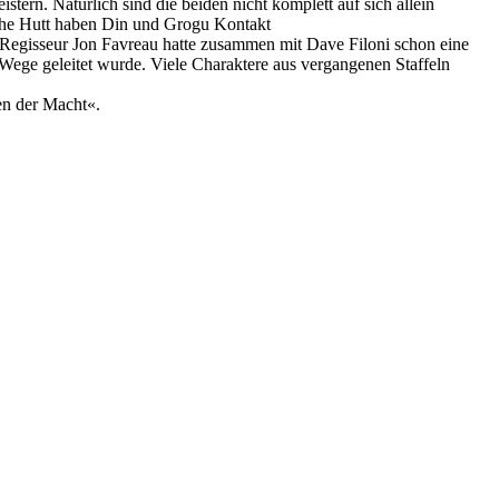
rn. Natürlich sind die beiden nicht komplett auf sich allein
a the Hutt haben Din und Grogu Kontakt
. Regisseur Jon Favreau hatte zusammen mit Dave Filoni schon eine
ie Wege geleitet wurde. Viele Charaktere aus vergangenen Staffeln
en der Macht«.