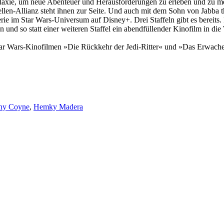
xie, um neue Abenteuer und Herausforderungen zu erleben und zu meiste
bellen-Allianz steht ihnen zur Seite. Und auch mit dem Sohn von Jabb
erie im Star Wars-Universum auf Disney+. Drei Staffeln gibt es bereits
en und so statt einer weiteren Staffel ein abendfüllender Kinofilm in d
tar Wars-Kinofilmen »Die Rückkehr der Jedi-Ritter« und »Das Erwach
ny Coyne
,
Hemky Madera