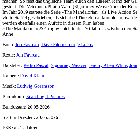
machen. So reist das ungleiche Team durch den äußeren Rand der Gala
gestellt: Die Veteranen-Pilotin Ward (Sigourney Weaver) aus der Re
Im Jahr 2019 startete die Serie »The Mandalorian« als Live-Action-S
vierte Staffel geschrieben, als sich die Pläne einmal komplett umwarf
werden ebenfalls einen Auftritt in diesem Film haben.
»The Mandalorian & Grogu« spielt in den 30 Jahren zwischen den S
Anne
Buch:
Jon Favreau
,
Dave Filoni George Lucas
Regie:
Jon Favreau
Darsteller:
Pedro Pascal
,
Sigourney Weaver
,
Jeremy Allen White
,
Jon
Kamera:
David Klein
Musik:
Ludwig Göransson
Produktion:
Searchlight Pictures
Bundesstart:
20.05.2026
Start in Dresden:
20.05.2026
FSK:
ab 12 Jahren