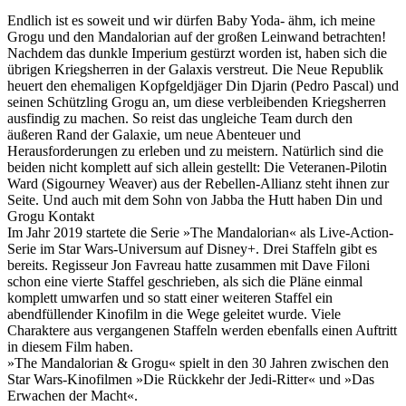
Endlich ist es soweit und wir dürfen Baby Yoda- ähm, ich meine
Grogu und den Mandalorian auf der großen Leinwand betrachten!
Nachdem das dunkle Imperium gestürzt worden ist, haben sich die
übrigen Kriegsherren in der Galaxis verstreut. Die Neue Republik
heuert den ehemaligen Kopfgeldjäger Din Djarin (Pedro Pascal) und
seinen Schützling Grogu an, um diese verbleibenden Kriegsherren
ausfindig zu machen. So reist das ungleiche Team durch den
äußeren Rand der Galaxie, um neue Abenteuer und
Herausforderungen zu erleben und zu meistern. Natürlich sind die
beiden nicht komplett auf sich allein gestellt: Die Veteranen-Pilotin
Ward (Sigourney Weaver) aus der Rebellen-Allianz steht ihnen zur
Seite. Und auch mit dem Sohn von Jabba the Hutt haben Din und
Grogu Kontakt
Im Jahr 2019 startete die Serie »The Mandalorian« als Live-Action-
Serie im Star Wars-Universum auf Disney+. Drei Staffeln gibt es
bereits. Regisseur Jon Favreau hatte zusammen mit Dave Filoni
schon eine vierte Staffel geschrieben, als sich die Pläne einmal
komplett umwarfen und so statt einer weiteren Staffel ein
abendfüllender Kinofilm in die Wege geleitet wurde. Viele
Charaktere aus vergangenen Staffeln werden ebenfalls einen Auftritt
in diesem Film haben.
»The Mandalorian & Grogu« spielt in den 30 Jahren zwischen den
Star Wars-Kinofilmen »Die Rückkehr der Jedi-Ritter« und »Das
Erwachen der Macht«.