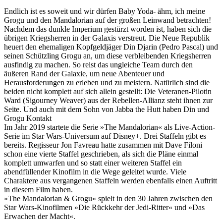
Endlich ist es soweit und wir dürfen Baby Yoda- ähm, ich meine
Grogu und den Mandalorian auf der großen Leinwand betrachten!
Nachdem das dunkle Imperium gestürzt worden ist, haben sich die
übrigen Kriegsherren in der Galaxis verstreut. Die Neue Republik
heuert den ehemaligen Kopfgeldjäger Din Djarin (Pedro Pascal) und
seinen Schützling Grogu an, um diese verbleibenden Kriegsherren
ausfindig zu machen. So reist das ungleiche Team durch den
äußeren Rand der Galaxie, um neue Abenteuer und
Herausforderungen zu erleben und zu meistern. Natürlich sind die
beiden nicht komplett auf sich allein gestellt: Die Veteranen-Pilotin
Ward (Sigourney Weaver) aus der Rebellen-Allianz steht ihnen zur
Seite. Und auch mit dem Sohn von Jabba the Hutt haben Din und
Grogu Kontakt
Im Jahr 2019 startete die Serie »The Mandalorian« als Live-Action-
Serie im Star Wars-Universum auf Disney+. Drei Staffeln gibt es
bereits. Regisseur Jon Favreau hatte zusammen mit Dave Filoni
schon eine vierte Staffel geschrieben, als sich die Pläne einmal
komplett umwarfen und so statt einer weiteren Staffel ein
abendfüllender Kinofilm in die Wege geleitet wurde. Viele
Charaktere aus vergangenen Staffeln werden ebenfalls einen Auftritt
in diesem Film haben.
»The Mandalorian & Grogu« spielt in den 30 Jahren zwischen den
Star Wars-Kinofilmen »Die Rückkehr der Jedi-Ritter« und »Das
Erwachen der Macht«.