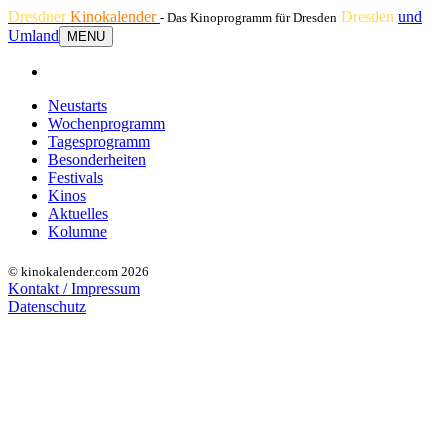
Dresdner
Kinokalender
Dresden
und
- Das Kinoprogramm für Dresden
Umland
MENU
Neustarts
Wochenprogramm
Tagesprogramm
Besonderheiten
Festivals
Kinos
Aktuelles
Kolumne
© kinokalender.com 2026
Kontakt / Impressum
Datenschutz