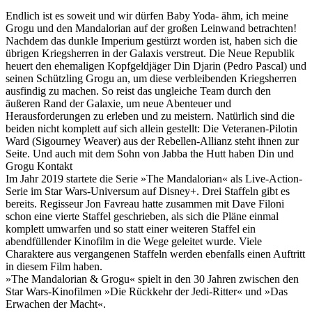
Endlich ist es soweit und wir dürfen Baby Yoda- ähm, ich meine
Grogu und den Mandalorian auf der großen Leinwand betrachten!
Nachdem das dunkle Imperium gestürzt worden ist, haben sich die
übrigen Kriegsherren in der Galaxis verstreut. Die Neue Republik
heuert den ehemaligen Kopfgeldjäger Din Djarin (Pedro Pascal) und
seinen Schützling Grogu an, um diese verbleibenden Kriegsherren
ausfindig zu machen. So reist das ungleiche Team durch den
äußeren Rand der Galaxie, um neue Abenteuer und
Herausforderungen zu erleben und zu meistern. Natürlich sind die
beiden nicht komplett auf sich allein gestellt: Die Veteranen-Pilotin
Ward (Sigourney Weaver) aus der Rebellen-Allianz steht ihnen zur
Seite. Und auch mit dem Sohn von Jabba the Hutt haben Din und
Grogu Kontakt
Im Jahr 2019 startete die Serie »The Mandalorian« als Live-Action-
Serie im Star Wars-Universum auf Disney+. Drei Staffeln gibt es
bereits. Regisseur Jon Favreau hatte zusammen mit Dave Filoni
schon eine vierte Staffel geschrieben, als sich die Pläne einmal
komplett umwarfen und so statt einer weiteren Staffel ein
abendfüllender Kinofilm in die Wege geleitet wurde. Viele
Charaktere aus vergangenen Staffeln werden ebenfalls einen Auftritt
in diesem Film haben.
»The Mandalorian & Grogu« spielt in den 30 Jahren zwischen den
Star Wars-Kinofilmen »Die Rückkehr der Jedi-Ritter« und »Das
Erwachen der Macht«.