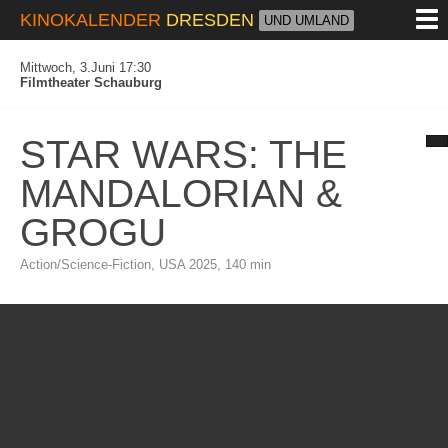
M
KINOKALENDER
DRESDEN
UND UMLAND
Mittwoch, 3.Juni 17:30
Filmtheater Schauburg
STAR WARS: THE
MANDALORIAN &
GROGU
Action/Science-Fiction, USA 2025, 140 min