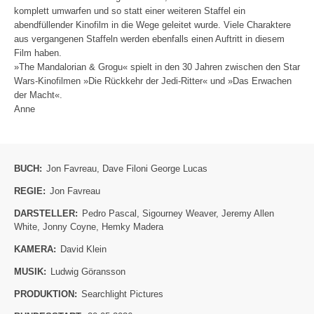
komplett umwarfen und so statt einer weiteren Staffel ein
abendfüllender Kinofilm in die Wege geleitet wurde. Viele Charaktere
aus vergangenen Staffeln werden ebenfalls einen Auftritt in diesem
Film haben.
»The Mandalorian & Grogu« spielt in den 30 Jahren zwischen den Star
Wars-Kinofilmen »Die Rückkehr der Jedi-Ritter« und »Das Erwachen
der Macht«.
Anne
BUCH:
Jon Favreau
,
Dave Filoni George Lucas
REGIE:
Jon Favreau
DARSTELLER:
Pedro Pascal
,
Sigourney Weaver
,
Jeremy Allen
White
,
Jonny Coyne
,
Hemky Madera
KAMERA:
David Klein
MUSIK:
Ludwig Göransson
PRODUKTION:
Searchlight Pictures