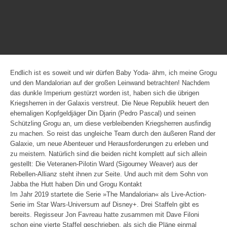
Endlich ist es soweit und wir dürfen Baby Yoda- ähm, ich meine Grogu
und den Mandalorian auf der großen Leinwand betrachten! Nachdem
das dunkle Imperium gestürzt worden ist, haben sich die übrigen
Kriegsherren in der Galaxis verstreut. Die Neue Republik heuert den
ehemaligen Kopfgeldjäger Din Djarin (Pedro Pascal) und seinen
Schützling Grogu an, um diese verbleibenden Kriegsherren ausfindig
zu machen. So reist das ungleiche Team durch den äußeren Rand der
Galaxie, um neue Abenteuer und Herausforderungen zu erleben und
zu meistern. Natürlich sind die beiden nicht komplett auf sich allein
gestellt: Die Veteranen-Pilotin Ward (Sigourney Weaver) aus der
Rebellen-Allianz steht ihnen zur Seite. Und auch mit dem Sohn von
Jabba the Hutt haben Din und Grogu Kontakt
Im Jahr 2019 startete die Serie »The Mandalorian« als Live-Action-
Serie im Star Wars-Universum auf Disney+. Drei Staffeln gibt es
bereits. Regisseur Jon Favreau hatte zusammen mit Dave Filoni
schon eine vierte Staffel geschrieben, als sich die Pläne einmal