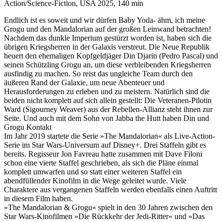
Action/Science-Fiction, USA 2025, 140 min
Endlich ist es soweit und wir dürfen Baby Yoda- ähm, ich meine
Grogu und den Mandalorian auf der großen Leinwand betrachten!
Nachdem das dunkle Imperium gestürzt worden ist, haben sich die
übrigen Kriegsherren in der Galaxis verstreut. Die Neue Republik
heuert den ehemaligen Kopfgeldjäger Din Djarin (Pedro Pascal) und
seinen Schützling Grogu an, um diese verbleibenden Kriegsherren
ausfindig zu machen. So reist das ungleiche Team durch den
äußeren Rand der Galaxie, um neue Abenteuer und
Herausforderungen zu erleben und zu meistern. Natürlich sind die
beiden nicht komplett auf sich allein gestellt: Die Veteranen-Pilotin
Ward (Sigourney Weaver) aus der Rebellen-Allianz steht ihnen zur
Seite. Und auch mit dem Sohn von Jabba the Hutt haben Din und
Grogu Kontakt
Im Jahr 2019 startete die Serie »The Mandalorian« als Live-Action-
Serie im Star Wars-Universum auf Disney+. Drei Staffeln gibt es
bereits. Regisseur Jon Favreau hatte zusammen mit Dave Filoni
schon eine vierte Staffel geschrieben, als sich die Pläne einmal
komplett umwarfen und so statt einer weiteren Staffel ein
abendfüllender Kinofilm in die Wege geleitet wurde. Viele
Charaktere aus vergangenen Staffeln werden ebenfalls einen Auftritt
in diesem Film haben.
»The Mandalorian & Grogu« spielt in den 30 Jahren zwischen den
Star Wars-Kinofilmen »Die Rückkehr der Jedi-Ritter« und »Das