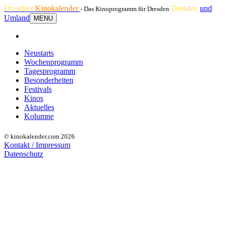
Dresdner
Kinokalender
Dresden
und
- Das Kinoprogramm für Dresden
Umland
MENU
Neustarts
Wochenprogramm
Tagesprogramm
Besonderheiten
Festivals
Kinos
Aktuelles
Kolumne
© kinokalender.com 2026
Kontakt / Impressum
Datenschutz