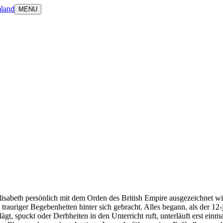
land
MENU
abeth persönlich mit dem Orden des British Empire ausgezeichnet wird
d trauriger Begebenheiten hinter sich gebracht. Alles begann, als der 12
lägt, spuckt oder Derbheiten in den Unterricht ruft, unterläuft erst ein