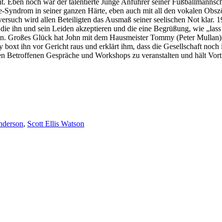
t. Eben noch war der talentierte Junge Anführer seiner Fußballmannschaft
e-Syndrom in seiner ganzen Härte, eben auch mit all den vokalen Obszöni
versuch wird allen Beteiligten das Ausmaß seiner seelischen Not klar. 199
ie ihn und sein Leiden akzeptieren und die eine Begrüßung, wie „lass
ehen. Großes Glück hat John mit dem Hausmeister Tommy (Peter Mullan)
boxt ihn vor Gericht raus und erklärt ihm, dass die Gesellschaft noch 
n Betroffenen Gespräche und Workshops zu veranstalten und hält Vortr
nderson
,
Scott Ellis Watson