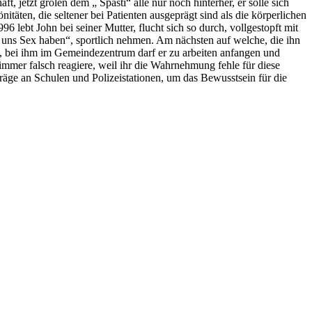
, jetzt grölen dem „ Spasti“ alle nur noch hinterher, er solle sich
täten, die seltener bei Patienten ausgeprägt sind als die körperlichen
6 lebt John bei seiner Mutter, flucht sich so durch, vollgestopft mit
 uns Sex haben“, sportlich nehmen. Am nächsten auf welche, die ihn
, bei ihm im Gemeindezentrum darf er zu arbeiten anfangen und
immer falsch reagiere, weil ihr die Wahrnehmung fehle für diese
äge an Schulen und Polizeistationen, um das Bewusstsein für die