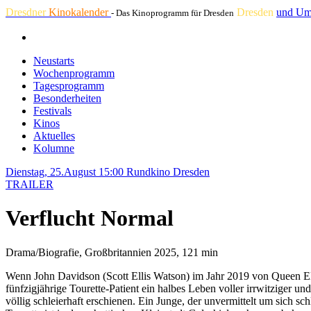
Dresdner
Kinokalender
Dresden
und Um
- Das Kinoprogramm für Dresden
Neustarts
Wochenprogramm
Tagesprogramm
Besonderheiten
Festivals
Kinos
Aktuelles
Kolumne
Dienstag, 25.August 15:00
Rundkino Dresden
TRAILER
Verflucht Normal
Drama/Biografie, Großbritannien 2025, 121 min
Wenn John Davidson (Scott Ellis Watson) im Jahr 2019 von Queen Elis
fünfzigjährige Tourette-Patient ein halbes Leben voller irrwitziger un
völlig schleierhaft erschienen. Ein Junge, der unvermittelt um sich sch