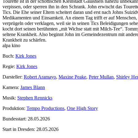
Tourette ist in der schottischen Kleinstadt Galashiels nahezu unbekann
verpissen, oder sperren ihn in den Schrank. John erwischt das Tourett
Tics. Die Ehe seiner Eltern scheitert daran und erst nach Johns Suizid
Medikamenten und Einsamkeit. An einem Tag trifft er auf Menschen, d
verprügeln oder verklagen, weil sie in seinen Tics Beleidigungen s
kocht dort seinen berühmten „mit Wichse statt mit Milch-Tee“. Tommy 
seltene Krankheit. Also beginnt John im Gemeindezentrum mit andere
Krankheit zu schärfen.
alpa kino
Buch:
Kirk Jones
Regie:
Kirk Jones
Darsteller:
Robert Aramayo
,
Maxine Peake
,
Peter Mullan
,
Shirley He
Kamera:
James Blann
Musik:
Stephen Rennicks
Produktion:
Tempo Productions
,
One High Story
Bundesstart:
28.05.2026
Start in Dresden:
28.05.2026