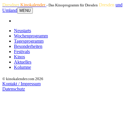
Dresdner
Kinokalender
Dresden
und
- Das Kinoprogramm für Dresden
Umland
MENU
Neustarts
Wochenprogramm
Tagesprogramm
Besonderheiten
Festivals
Kinos
Aktuelles
Kolumne
© kinokalender.com 2026
Kontakt / Impressum
Datenschutz