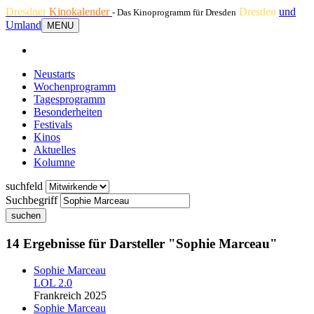
Dresdner
Kinokalender
Dresden
und
- Das Kinoprogramm für Dresden
Umland
MENU
Neustarts
Wochenprogramm
Tagesprogramm
Besonderheiten
Festivals
Kinos
Aktuelles
Kolumne
suchfeld
Suchbegriff
suchen
14 Ergebnisse für Darsteller "Sophie Marceau"
Sophie Marceau
LOL 2.0
Frankreich 2025
Sophie Marceau