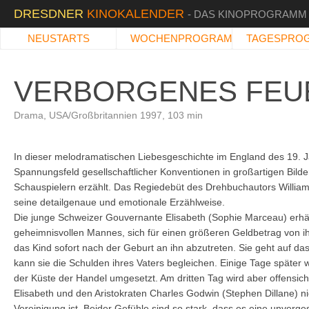
DRESDNER
KINOKALENDER
- DAS KINOPROGRAMM
NEUSTARTS
WOCHENPROGRAMM
TAGESPRO
VERBORGENES FEU
Drama, USA/Großbritannien 1997, 103 min
In dieser melodramatischen Liebesgeschichte im England des 19. J
Spannungsfeld gesellschaftlicher Konventionen in großartigen Bild
Schauspielern erzählt. Das Regiedebüt des Drehbuchautors William 
seine detailgenaue und emotionale Erzählweise.
Die junge Schweizer Gouvernante Elisabeth (Sophie Marceau) erhä
geheimnisvollen Mannes, sich für einen größeren Geldbetrag von 
das Kind sofort nach der Geburt an ihn abzutreten. Sie geht auf d
kann sie die Schulden ihres Vaters begleichen. Einige Tage später w
der Küste der Handel umgesetzt. Am dritten Tag wird aber offensicht
Elisabeth und den Aristokraten Charles Godwin (Stephen Dillane) ni
Vereinigung ist. Beider Gefühle sind so stark, dass es eine unverg