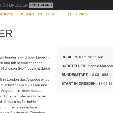
 FÜR DRESDEN
UND UMLAND
GRAMM
BESONDERHEITEN
FESTIVALS
ER
REGIE:
William Nicholson
ahrhunderts wird über Liebe im
ern und mit hervorragenden
DARSTELLER:
Sophie Marcea
Nicholson (Nell) besticht durch
BUNDESSTART:
13.08.1998
lt in London das Angebot eines
START IN DRESDEN:
13.08.19
ihm schwängern zu lassen und
as Angebot ein, denn dadurch
ird in einem kleinen Hotel an
lich, dass es für beide,
cht nur eine seelenlose
essbare Nacht wird. Trotzdem