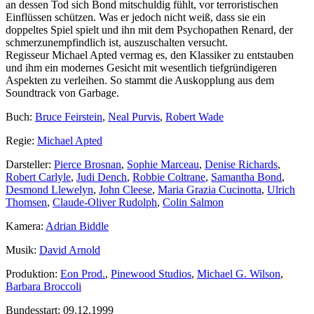
an dessen Tod sich Bond mitschuldig fühlt, vor terroristischen
Einflüssen schützen. Was er jedoch nicht weiß, dass sie ein
doppeltes Spiel spielt und ihn mit dem Psychopathen Renard, der
schmerzunempfindlich ist, auszuschalten versucht.
Regisseur Michael Apted vermag es, den Klassiker zu entstauben
und ihm ein modernes Gesicht mit wesentlich tiefgründigeren
Aspekten zu verleihen. So stammt die Auskopplung aus dem
Soundtrack von Garbage.
Buch:
Bruce Feirstein
,
Neal Purvis
,
Robert Wade
Regie:
Michael Apted
Darsteller:
Pierce Brosnan
,
Sophie Marceau
,
Denise Richards
,
Robert Carlyle
,
Judi Dench
,
Robbie Coltrane
,
Samantha Bond
,
Desmond Llewelyn
,
John Cleese
,
Maria Grazia Cucinotta
,
Ulrich
Thomsen
,
Claude-Oliver Rudolph
,
Colin Salmon
Kamera:
Adrian Biddle
Musik:
David Arnold
Produktion:
Eon Prod.
,
Pinewood Studios
,
Michael G. Wilson
,
Barbara Broccoli
Bundesstart:
09.12.1999