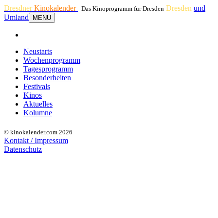
Dresdner
Kinokalender
Dresden
und
- Das Kinoprogramm für Dresden
Umland
MENU
Neustarts
Wochenprogramm
Tagesprogramm
Besonderheiten
Festivals
Kinos
Aktuelles
Kolumne
© kinokalender.com 2026
Kontakt / Impressum
Datenschutz