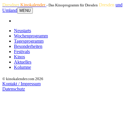
Dresdner
Kinokalender
Dresden
und
- Das Kinoprogramm für Dresden
Umland
MENU
Neustarts
Wochenprogramm
Tagesprogramm
Besonderheiten
Festivals
Kinos
Aktuelles
Kolumne
© kinokalender.com 2026
Kontakt / Impressum
Datenschutz