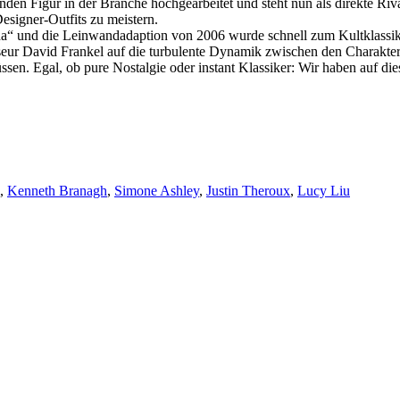
hrenden Figur in der Branche hochgearbeitet und steht nun als direkte 
esigner-Outfits zu meistern.
da“ und die Leinwandadaption von 2006 wurde schnell zum Kultklassike
isseur David Frankel auf die turbulente Dynamik zwischen den Charakt
sen. Egal, ob pure Nostalgie oder instant Klassiker: Wir haben auf d
,
Kenneth Branagh
,
Simone Ashley
,
Justin Theroux
,
Lucy Liu