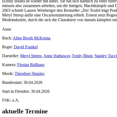
(Emily Blunt) ist wieder mit dabei. Sie hat sich nämlich zu einer fü
müssen also zusammen arbeiten, um die Intrigen, Machtkämpfe und D
2003 schrieb Lauren Weisberger den Bestseller „Der Teufel trägt Pra
Meryl Streep dafür eine Oscarnominierung erhielt. Erneut setzt Reg
Modeindustrie, durch die sich die Charaktere von damals kämpfen müs
Anne
Buch:
Aline Brosh McKenna
Regie:
David Frankel
Darsteller:
Meryl Streep
,
Anne Hathaway
,
Emily Blunt
,
Stanley Tucci
Kamera:
Florian Ballhaus
Musik:
Theodore Shapiro
Bundesstart:
30.04.2026
Start in Dresden:
30.04.2026
FSK:
o.A.
aktuelle Termine