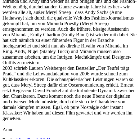
Miranda und Andy sind wieder da und bringen uns und die Fashion-
Welt gehörig durcheinander. Ganze zwanzig Jahre ist es her - wir
werden alle alt, außer Meryl Streep - dass Andy Sachs (Anne
Hathaway) sich durch die qualvolle Welt des Fashion-Journalismus
gekämpft hat, um von Miranda Priestly (Meryl Streep)
ernstgenommen zu werden. Auch die frühere, bissige Assistentin
von Miranda, Emily Charlton (Emily Blunt) ist wieder mit dabei. Sie
hat sich nämlich zu einer führenden Figur in der Branche
hochgearbeitet und steht nun als direkte Rivalin von Miranda im
Ring. Andy, Nigel (Stanley Tucci) und Miranda müssen also
zusammen arbeiten, um die Intrigen, Machtkämpfe und Designer-
Outfits zu meistern.
2003 schrieb Lauren Weisberger den Bestseller „Der Teufel trägt
Prada“ und die Leinwandadaption von 2006 wurde schnell zum
Kultklassiker erkoren. Die schauspielerischen Leistungen waren so
gut, dass Meryl Streep dafür eine Oscarnominierung erhielt. Erneut
setzt Regisseur David Frankel auf die turbulente Dynamik zwischen
den Charakteren. Dazu kommt noch die neue Ebene der digitalen
und diversen Modeindustrie, durch die sich die Charaktere von
damals kämpfen müssen. Egal, ob pure Nostalgie oder instant
Klassiker: Wir haben auf diesen Film gewartet und wir werden ihn
genießen.
Anne