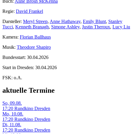
Buch:
Aline Brosh McKenna
Regie:
David Frankel
Darsteller:
Meryl Streep
,
Anne Hathaway
,
Emily Blunt
,
Stanley
Tucci
,
Kenneth Branagh
,
Simone Ashley
,
Justin Theroux
,
Lucy Liu
Kamera:
Florian Ballhaus
Musik:
Theodore Shapiro
Bundesstart:
30.04.2026
Start in Dresden:
30.04.2026
FSK:
o.A.
aktuelle Termine
So, 09.08.
17:20 Rundkino Dresden
Mo, 10.08.
17:20 Rundkino Dresden
Di, 11.08.
17:20 Rundkino Dresden