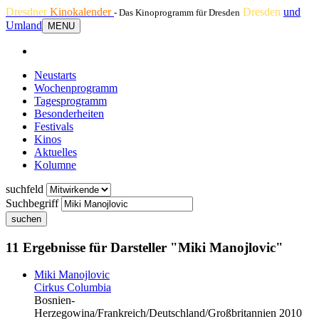
Dresdner
Kinokalender
Dresden
und
- Das Kinoprogramm für Dresden
Umland
MENU
Neustarts
Wochenprogramm
Tagesprogramm
Besonderheiten
Festivals
Kinos
Aktuelles
Kolumne
suchfeld
Suchbegriff
suchen
11 Ergebnisse für Darsteller "Miki Manojlovic"
Miki Manojlovic
Cirkus Columbia
Bosnien-
Herzegowina/Frankreich/Deutschland/Großbritannien 2010