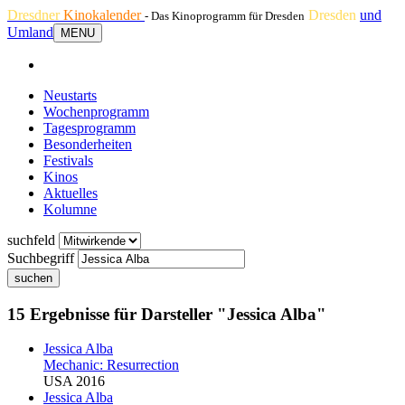
Dresdner
Kinokalender
Dresden
und
- Das Kinoprogramm für Dresden
Umland
MENU
Neustarts
Wochenprogramm
Tagesprogramm
Besonderheiten
Festivals
Kinos
Aktuelles
Kolumne
suchfeld
Suchbegriff
suchen
15 Ergebnisse für Darsteller "Jessica Alba"
Jessica Alba
Mechanic: Resurrection
USA 2016
Jessica Alba