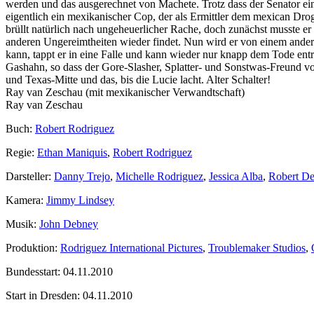
werden und das ausgerechnet von Machete. Trotz dass der Senator ei
eigentlich ein mexikanischer Cop, der als Ermittler dem mexican Drog
brüllt natürlich nach ungeheuerlicher Rache, doch zunächst musste er
anderen Ungereimtheiten wieder findet. Nun wird er von einem anderen
kann, tappt er in eine Falle und kann wieder nur knapp dem Tode entr
Gashahn, so dass der Gore-Slasher, Splatter- und Sonstwas-Freund vo
und Texas-Mitte und das, bis die Lucie lacht. Alter Schalter!
Ray van Zeschau (mit mexikanischer Verwandtschaft)
Ray van Zeschau
Buch:
Robert Rodriguez
Regie:
Ethan Maniquis
,
Robert Rodriguez
Darsteller:
Danny Trejo
,
Michelle Rodriguez
,
Jessica Alba
,
Robert De
Kamera:
Jimmy Lindsey
Musik:
John Debney
Produktion:
Rodriguez International Pictures
,
Troublemaker Studios
,
Bundesstart:
04.11.2010
Start in Dresden:
04.11.2010