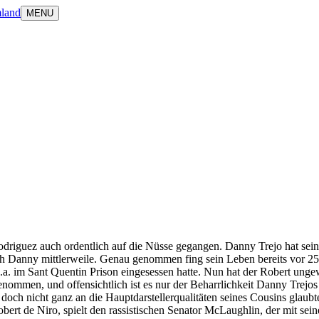
land
MENU
Rodriguez auch ordentlich auf die Nüsse gegangen. Danny Trejo hat sei
auch Danny mittlerweile. Genau genommen fing sein Leben bereits vor 
a. im Sant Quentin Prison eingesessen hatte. Nun hat der Robert ungew
nommen, und offensichtlich ist es nur der Beharrlichkeit Danny Trejos
doch nicht ganz an die Hauptdarstellerqualitäten seines Cousins glaubt
rt de Niro, spielt den rassistischen Senator McLaughlin, der mit sei