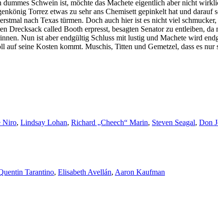
n dummes Schwein ist, möchte das Machete eigentlich aber nicht wirkl
enkönig Torrez etwas zu sehr ans Chemisett gepinkelt hat und darauf se
 erstmal nach Texas türmen. Doch auch hier ist es nicht viel schmucke
 Drecksack called Booth erpresst, besagten Senator zu entleiben, da m
innen. Nun ist aber endgültig Schluss mit lustig und Machete wird endg
ll auf seine Kosten kommt. Muschis, Titten und Gemetzel, dass es nur s
 Niro
,
Lindsay Lohan
,
Richard „Cheech“ Marin
,
Steven Seagal
,
Don J
Quentin Tarantino
,
Elisabeth Avellán
,
Aaron Kaufman