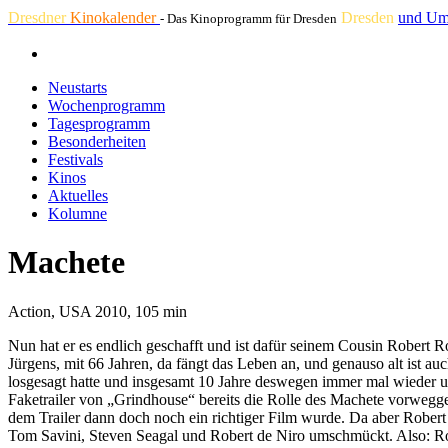
Dresdner
Kinokalender
Dresden
und Um
- Das Kinoprogramm für Dresden
Neustarts
Wochenprogramm
Tagesprogramm
Besonderheiten
Festivals
Kinos
Aktuelles
Kolumne
Machete
Action, USA 2010, 105 min
Nun hat er es endlich geschafft und ist dafür seinem Cousin Robert 
Jürgens, mit 66 Jahren, da fängt das Leben an, und genauso alt ist 
losgesagt hatte und insgesamt 10 Jahre deswegen immer mal wieder u.
Faketrailer von „Grindhouse“ bereits die Rolle des Machete vorwegge
dem Trailer dann doch noch ein richtiger Film wurde. Da aber Robert 
Tom Savini, Steven Seagal und Robert de Niro umschmückt. Also: Robe