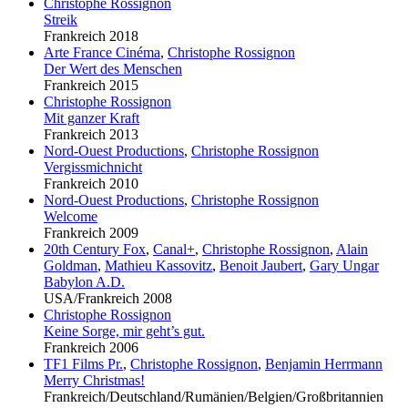
Christophe Rossignon
Streik
Frankreich 2018
Arte France Cinéma
,
Christophe Rossignon
Der Wert des Menschen
Frankreich 2015
Christophe Rossignon
Mit ganzer Kraft
Frankreich 2013
Nord-Ouest Productions
,
Christophe Rossignon
Vergissmichnicht
Frankreich 2010
Nord-Ouest Productions
,
Christophe Rossignon
Welcome
Frankreich 2009
20th Century Fox
,
Canal+
,
Christophe Rossignon
,
Alain
Goldman
,
Mathieu Kassovitz
,
Benoit Jaubert
,
Gary Ungar
Babylon A.D.
USA/Frankreich 2008
Christophe Rossignon
Keine Sorge, mir geht’s gut.
Frankreich 2006
TF1 Films Pr.
,
Christophe Rossignon
,
Benjamin Herrmann
Merry Christmas!
Frankreich/Deutschland/Rumänien/Belgien/Großbritannien