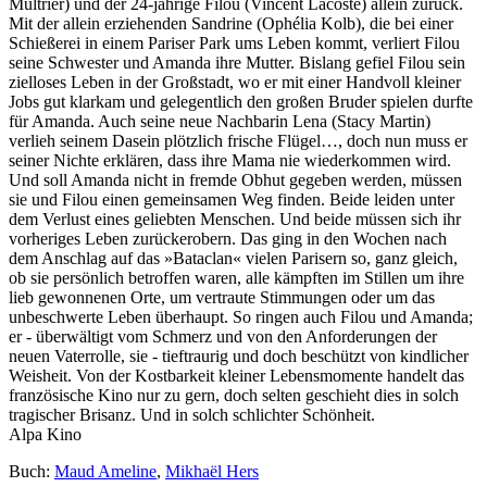
Multrier) und der 24-jährige Filou (Vincent Lacoste) allein zurück.
Mit der allein erziehenden Sandrine (Ophélia Kolb), die bei einer
Schießerei in einem Pariser Park ums Leben kommt, verliert Filou
seine Schwester und Amanda ihre Mutter. Bislang gefiel Filou sein
zielloses Leben in der Großstadt, wo er mit einer Handvoll kleiner
Jobs gut klarkam und gelegentlich den großen Bruder spielen durfte
für Amanda. Auch seine neue Nachbarin Lena (Stacy Martin)
verlieh seinem Dasein plötzlich frische Flügel…, doch nun muss er
seiner Nichte erklären, dass ihre Mama nie wiederkommen wird.
Und soll Amanda nicht in fremde Obhut gegeben werden, müssen
sie und Filou einen gemeinsamen Weg finden. Beide leiden unter
dem Verlust eines geliebten Menschen. Und beide müssen sich ihr
vorheriges Leben zurückerobern. Das ging in den Wochen nach
dem Anschlag auf das »Bataclan« vielen Parisern so, ganz gleich,
ob sie persönlich betroffen waren, alle kämpften im Stillen um ihre
lieb gewonnenen Orte, um vertraute Stimmungen oder um das
unbeschwerte Leben überhaupt. So ringen auch Filou und Amanda;
er - überwältigt vom Schmerz und von den Anforderungen der
neuen Vaterrolle, sie - tieftraurig und doch beschützt von kindlicher
Weisheit. Von der Kostbarkeit kleiner Lebensmomente handelt das
französische Kino nur zu gern, doch selten geschieht dies in solch
tragischer Brisanz. Und in solch schlichter Schönheit.
Alpa Kino
Buch:
Maud Ameline
,
Mikhaël Hers