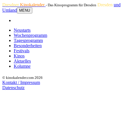
Dresdner
Kinokalender
Dresden
und
- Das Kinoprogramm für Dresden
Umland
MENU
Neustarts
Wochenprogramm
Tagesprogramm
Besonderheiten
Festivals
Kinos
Aktuelles
Kolumne
© kinokalender.com 2026
Kontakt / Impressum
Datenschutz