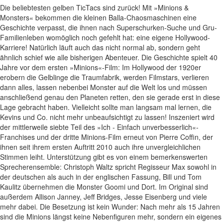
Die beliebtesten gelben TicTacs sind zurück! Mit »Minions &
Monsters« bekommen die kleinen Balla-Chaosmaschinen eine
Geschichte verpasst, die ihnen nach Superschurken-Suche und Gru-
Familienleben womöglich noch gefehlt hat: eine eigene Hollywood-
Karriere! Natürlich läuft auch das nicht normal ab, sondern geht
ähnlich schief wie alle bisherigen Abenteuer. Die Geschichte spielt 40
Jahre vor dem ersten »Minions«-Film: Im Hollywood der 1920er
erobern die Gelblinge die Traumfabrik, werden Filmstars, verlieren
dann alles, lassen nebenbei Monster auf die Welt los und müssen
anschließend genau den Planeten retten, den sie gerade erst in diese
Lage gebracht haben. Vielleicht sollte man langsam mal lernen, die
Kevins und Co. nicht mehr unbeaufsichtigt zu lassen! Inszeniert wird
der mittlerweile siebte Teil des »Ich - Einfach unverbesserlich«-
Franchises und der dritte Minions-Film erneut von Pierre Coffin, der
ihnen seit ihrem ersten Auftritt 2010 auch ihre unvergleichlichen
Stimmen leiht. Unterstützung gibt es von einem bemerkenswerten
Sprecherensemble: Christoph Waltz spricht Regisseur Max sowohl in
der deutschen als auch in der englischen Fassung, Bill und Tom
Kaulitz übernehmen die Monster Goomi und Dort. Im Original sind
außerdem Allison Janney, Jeff Bridges, Jesse Eisenberg und viele
mehr dabei. Die Besetzung ist kein Wunder: Nach mehr als 15 Jahren
sind die Minions längst keine Nebenfiguren mehr, sondern ein eigenes