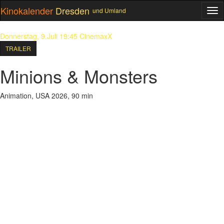
Kinokalender
Dresden
und Umland
ME
Donnerstag, 9.Juli 19:45
CinemaxX
TRAILER
Minions & Monsters
Animation, USA 2026, 90 min