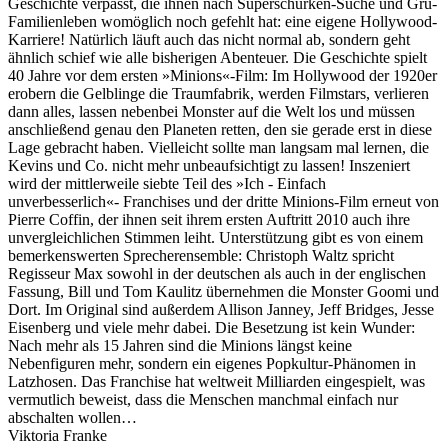
Geschichte verpasst, die ihnen nach Superschurken-Suche und Gru-
Familienleben womöglich noch gefehlt hat: eine eigene Hollywood-
Karriere! Natürlich läuft auch das nicht normal ab, sondern geht
ähnlich schief wie alle bisherigen Abenteuer. Die Geschichte spielt
40 Jahre vor dem ersten »Minions«-Film: Im Hollywood der 1920er
erobern die Gelblinge die Traumfabrik, werden Filmstars, verlieren
dann alles, lassen nebenbei Monster auf die Welt los und müssen
anschließend genau den Planeten retten, den sie gerade erst in diese
Lage gebracht haben. Vielleicht sollte man langsam mal lernen, die
Kevins und Co. nicht mehr unbeaufsichtigt zu lassen! Inszeniert
wird der mittlerweile siebte Teil des »Ich - Einfach
unverbesserlich«- Franchises und der dritte Minions-Film erneut von
Pierre Coffin, der ihnen seit ihrem ersten Auftritt 2010 auch ihre
unvergleichlichen Stimmen leiht. Unterstützung gibt es von einem
bemerkenswerten Sprecherensemble: Christoph Waltz spricht
Regisseur Max sowohl in der deutschen als auch in der englischen
Fassung, Bill und Tom Kaulitz übernehmen die Monster Goomi und
Dort. Im Original sind außerdem Allison Janney, Jeff Bridges, Jesse
Eisenberg und viele mehr dabei. Die Besetzung ist kein Wunder:
Nach mehr als 15 Jahren sind die Minions längst keine
Nebenfiguren mehr, sondern ein eigenes Popkultur-Phänomen in
Latzhosen. Das Franchise hat weltweit Milliarden eingespielt, was
vermutlich beweist, dass die Menschen manchmal einfach nur
abschalten wollen…
Viktoria Franke