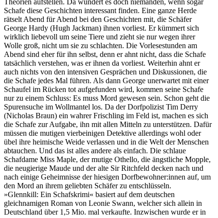
Theorien aufstellen. Da wundert es doch niemanden, wenn sogar
Schafe diese Geschichten interessant finden. Eine ganze Herde
rätselt Abend für Abend bei den Geschichten mit, die Schäfer
George Hardy (Hugh Jackman) ihnen vorliest. Er kümmert sich
wirklich liebevoll um seine Tiere und zieht sie nur wegen ihrer
Wolle groß, nicht um sie zu schlachten. Die Vorlesestunden am
Abend sind eher für ihn selbst, denn er ahnt nicht, dass die Schafe
tatsächlich verstehen, was er ihnen da vorliest. Weiterhin ahnt er
auch nichts von den intensiven Gesprächen und Diskussionen, die
die Schafe jedes Mal führen. Als dann George unerwartet mit einer
Schaufel im Rücken tot aufgefunden wird, kommen seine Schafe
nur zu einem Schluss: Es muss Mord gewesen sein. Schon geht die
Spurensuche im Wollmantel los. Da der Dorfpolizist Tim Derry
(Nicholas Braun) ein wahrer Frischling im Feld ist, machen es sich
die Schafe zur Aufgabe, ihn mit allen Mitteln zu unterstützen. Dafür
müssen die mutigen vierbeinigen Detektive allerdings wohl oder
übel ihre heimische Weide verlassen und in die Welt der Menschen
abtauchen. Und das ist alles andere als einfach. Die schlaue
Schafdame Miss Maple, der mutige Othello, die ängstliche Mopple,
die neugierige Maude und der alte Sir Ritchfeld decken nach und
nach einige Geheimnisse der hiesigen Dorfbewohner:innen auf, um
den Mord an ihrem geliebten Schäfer zu entschlüsseln.
»Glennkill: Ein Schafskrimi« basiert auf dem deutschen
gleichnamigen Roman von Leonie Swann, welcher sich allein in
Deutschland über 1,5 Mio. mal verkaufte. Inzwischen wurde er in