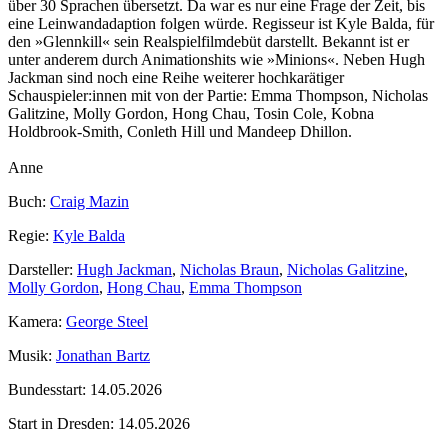
über 30 Sprachen übersetzt. Da war es nur eine Frage der Zeit, bis
eine Leinwandadaption folgen würde. Regisseur ist Kyle Balda, für
den »Glennkill« sein Realspielfilmdebüt darstellt. Bekannt ist er
unter anderem durch Animationshits wie »Minions«. Neben Hugh
Jackman sind noch eine Reihe weiterer hochkarätiger
Schauspieler:innen mit von der Partie: Emma Thompson, Nicholas
Galitzine, Molly Gordon, Hong Chau, Tosin Cole, Kobna
Holdbrook‑Smith, Conleth Hill und Mandeep Dhillon.
Anne
Buch:
Craig Mazin
Regie:
Kyle Balda
Darsteller:
Hugh Jackman
,
Nicholas Braun
,
Nicholas Galitzine
,
Molly Gordon
,
Hong Chau
,
Emma Thompson
Kamera:
George Steel
Musik:
Jonathan Bartz
Bundesstart:
14.05.2026
Start in Dresden:
14.05.2026