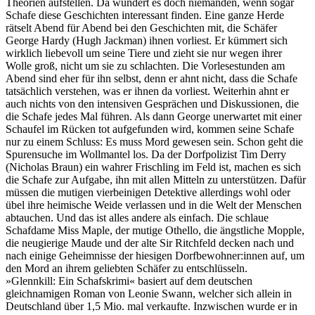
Theorien aufstellen. Da wundert es doch niemanden, wenn sogar
Schafe diese Geschichten interessant finden. Eine ganze Herde
rätselt Abend für Abend bei den Geschichten mit, die Schäfer
George Hardy (Hugh Jackman) ihnen vorliest. Er kümmert sich
wirklich liebevoll um seine Tiere und zieht sie nur wegen ihrer
Wolle groß, nicht um sie zu schlachten. Die Vorlesestunden am
Abend sind eher für ihn selbst, denn er ahnt nicht, dass die Schafe
tatsächlich verstehen, was er ihnen da vorliest. Weiterhin ahnt er
auch nichts von den intensiven Gesprächen und Diskussionen, die
die Schafe jedes Mal führen. Als dann George unerwartet mit einer
Schaufel im Rücken tot aufgefunden wird, kommen seine Schafe
nur zu einem Schluss: Es muss Mord gewesen sein. Schon geht die
Spurensuche im Wollmantel los. Da der Dorfpolizist Tim Derry
(Nicholas Braun) ein wahrer Frischling im Feld ist, machen es sich
die Schafe zur Aufgabe, ihn mit allen Mitteln zu unterstützen. Dafür
müssen die mutigen vierbeinigen Detektive allerdings wohl oder
übel ihre heimische Weide verlassen und in die Welt der Menschen
abtauchen. Und das ist alles andere als einfach. Die schlaue
Schafdame Miss Maple, der mutige Othello, die ängstliche Mopple,
die neugierige Maude und der alte Sir Ritchfeld decken nach und
nach einige Geheimnisse der hiesigen Dorfbewohner:innen auf, um
den Mord an ihrem geliebten Schäfer zu entschlüsseln.
»Glennkill: Ein Schafskrimi« basiert auf dem deutschen
gleichnamigen Roman von Leonie Swann, welcher sich allein in
Deutschland über 1,5 Mio. mal verkaufte. Inzwischen wurde er in