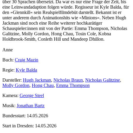
über 30 Sprachen übersetzt. Da war es nur eine Frage der Zeit, bis
eine Leinwandadaption folgen würde. Regisseur ist Kyle Balda, für
den »Glennkill« sein Realspielfilmdebüt darstellt. Bekannt ist er
unter anderem durch Animationshits wie »Minions«. Neben Hugh
Jackman sind noch eine Reihe weiterer hochkarätiger
Schauspieler:innen mit von der Partie: Emma Thompson, Nicholas
Galitzine, Molly Gordon, Hong Chau, Tosin Cole, Kobna
Holdbrook‑Smith, Conleth Hill und Mandeep Dhillon.
Anne
Buch:
Craig Mazin
Regie:
Kyle Balda
Darsteller:
Hugh Jackman
,
Nicholas Braun
,
Nicholas Galitzine
,
Molly Gordon
,
Hong Chau
,
Emma Thompson
Kamera:
George Steel
Musik:
Jonathan Bartz
Bundesstart:
14.05.2026
Start in Dresden:
14.05.2026