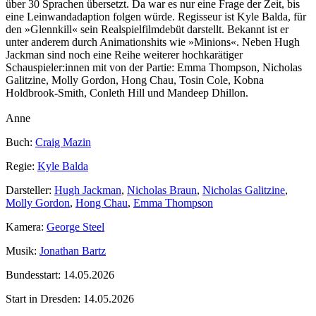
über 30 Sprachen übersetzt. Da war es nur eine Frage der Zeit, bis
eine Leinwandadaption folgen würde. Regisseur ist Kyle Balda, für
den »Glennkill« sein Realspielfilmdebüt darstellt. Bekannt ist er
unter anderem durch Animationshits wie »Minions«. Neben Hugh
Jackman sind noch eine Reihe weiterer hochkarätiger
Schauspieler:innen mit von der Partie: Emma Thompson, Nicholas
Galitzine, Molly Gordon, Hong Chau, Tosin Cole, Kobna
Holdbrook‑Smith, Conleth Hill und Mandeep Dhillon.
Anne
Buch:
Craig Mazin
Regie:
Kyle Balda
Darsteller:
Hugh Jackman
,
Nicholas Braun
,
Nicholas Galitzine
,
Molly Gordon
,
Hong Chau
,
Emma Thompson
Kamera:
George Steel
Musik:
Jonathan Bartz
Bundesstart:
14.05.2026
Start in Dresden:
14.05.2026