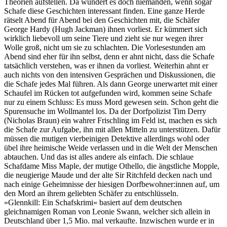
Theorien aufstellen. Da wundert es doch niemanden, wenn sogar
Schafe diese Geschichten interessant finden. Eine ganze Herde
rätselt Abend für Abend bei den Geschichten mit, die Schäfer
George Hardy (Hugh Jackman) ihnen vorliest. Er kümmert sich
wirklich liebevoll um seine Tiere und zieht sie nur wegen ihrer
Wolle groß, nicht um sie zu schlachten. Die Vorlesestunden am
Abend sind eher für ihn selbst, denn er ahnt nicht, dass die Schafe
tatsächlich verstehen, was er ihnen da vorliest. Weiterhin ahnt er
auch nichts von den intensiven Gesprächen und Diskussionen, die
die Schafe jedes Mal führen. Als dann George unerwartet mit einer
Schaufel im Rücken tot aufgefunden wird, kommen seine Schafe
nur zu einem Schluss: Es muss Mord gewesen sein. Schon geht die
Spurensuche im Wollmantel los. Da der Dorfpolizist Tim Derry
(Nicholas Braun) ein wahrer Frischling im Feld ist, machen es sich
die Schafe zur Aufgabe, ihn mit allen Mitteln zu unterstützen. Dafür
müssen die mutigen vierbeinigen Detektive allerdings wohl oder
übel ihre heimische Weide verlassen und in die Welt der Menschen
abtauchen. Und das ist alles andere als einfach. Die schlaue
Schafdame Miss Maple, der mutige Othello, die ängstliche Mopple,
die neugierige Maude und der alte Sir Ritchfeld decken nach und
nach einige Geheimnisse der hiesigen Dorfbewohner:innen auf, um
den Mord an ihrem geliebten Schäfer zu entschlüsseln.
»Glennkill: Ein Schafskrimi« basiert auf dem deutschen
gleichnamigen Roman von Leonie Swann, welcher sich allein in
Deutschland über 1,5 Mio. mal verkaufte. Inzwischen wurde er in