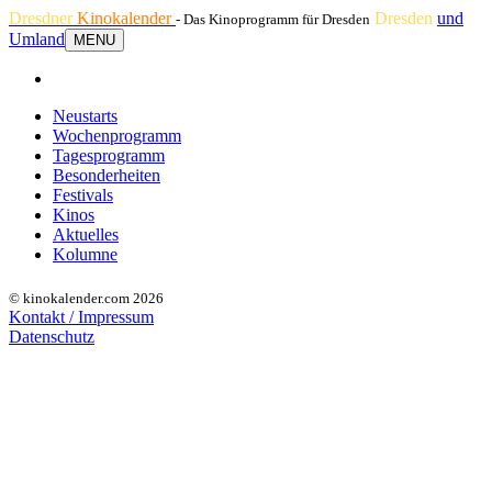
Dresdner
Kinokalender
Dresden
und
- Das Kinoprogramm für Dresden
Umland
MENU
Neustarts
Wochenprogramm
Tagesprogramm
Besonderheiten
Festivals
Kinos
Aktuelles
Kolumne
© kinokalender.com 2026
Kontakt / Impressum
Datenschutz