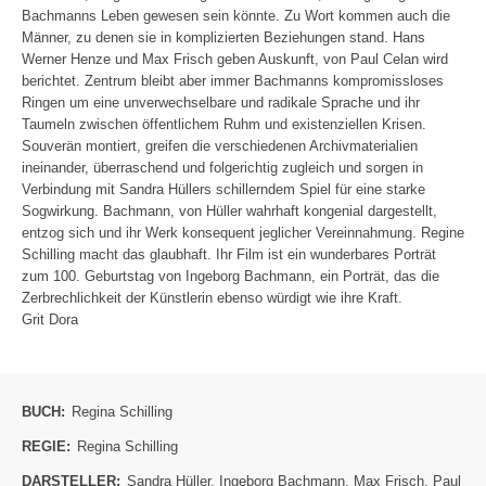
Bachmanns Leben gewesen sein könnte. Zu Wort kommen auch die
Männer, zu denen sie in komplizierten Beziehungen stand. Hans
Werner Henze und Max Frisch geben Auskunft, von Paul Celan wird
berichtet. Zentrum bleibt aber immer Bachmanns kompromissloses
Ringen um eine unverwechselbare und radikale Sprache und ihr
Taumeln zwischen öffentlichem Ruhm und existenziellen Krisen.
Souverän montiert, greifen die verschiedenen Archivmaterialien
ineinander, überraschend und folgerichtig zugleich und sorgen in
Verbindung mit Sandra Hüllers schillerndem Spiel für eine starke
Sogwirkung. Bachmann, von Hüller wahrhaft kongenial dargestellt,
entzog sich und ihr Werk konsequent jeglicher Vereinnahmung. Regine
Schilling macht das glaubhaft. Ihr Film ist ein wunderbares Porträt
zum 100. Geburtstag von Ingeborg Bachmann, ein Porträt, das die
Zerbrechlichkeit der Künstlerin ebenso würdigt wie ihre Kraft.
Grit Dora
BUCH:
Regina Schilling
REGIE:
Regina Schilling
DARSTELLER:
Sandra Hüller
,
Ingeborg Bachmann
,
Max Frisch
,
Paul