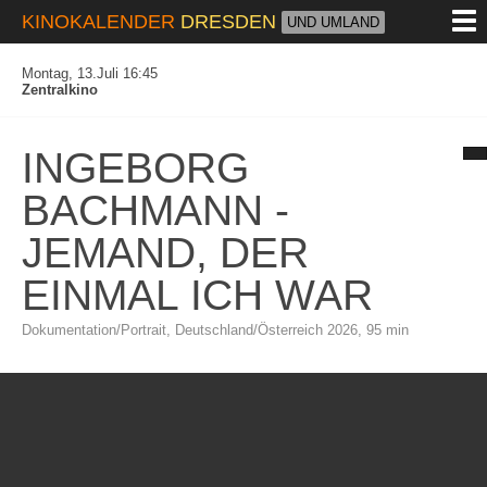
M
KINOKALENDER
DRESDEN
UND UMLAND
Montag, 13.Juli 16:45
Zentralkino
INGEBORG
BACHMANN -
JEMAND, DER
EINMAL ICH WAR
Dokumentation/Portrait, Deutschland/Österreich 2026, 95 min