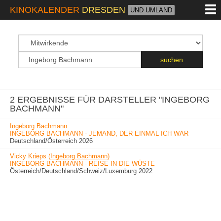
M
KINOKALENDER
DRESDEN
UND UMLAND
suchfeld
Suchbegriff
suchen
2 ERGEBNISSE FÜR DARSTELLER "INGEBORG
BACHMANN"
Ingeborg Bachmann
INGEBORG BACHMANN - JEMAND, DER EINMAL ICH WAR
Deutschland/Österreich 2026
Vicky Krieps (
Ingeborg Bachmann
)
INGEBORG BACHMANN - REISE IN DIE WÜSTE
Österreich/Deutschland/Schweiz/Luxemburg 2022